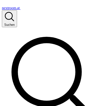
nextroom.at
Suchen