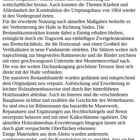
wirtschaftlicher heraus. Auch konnten die Themen Klarheit und
Ablesbarkeit der Konstruktion des Ursprungsbaus von 1964 wieder
in den Vordergrund treten.
Für die erweiterte Nutzung nach aktuellen Maßgaben bedurfte es
der Verbreiterung der Halle in Richtung Süden. Die
Bestandskonstruktion konnte dabei u-förmig erhalten bleiben,
ermöglicht durch ein Tragwerk aus einhüftigen Zweigelenkrahmen
aus Brettschichtholz, die die Horizontal- und einen Großteil der
Vertikallasten in neue Fundamente einleiten. Die Stützen weiten sich
trapezförmig zur biegesteifen Rahmenecke und die Binder zeichnen
mit einer geschwungenen Unterseite den Momentenverlauf nach.
Die von der weiten Dachauskragung geschützte Terrasse lässt sich
direkt mit der Halle verbinden.
Die massiven Bestandsbauteile wurden gedämmt und entsprechend
dem Originalputz neu verputzt. Aufstockung und Erweiterung in
leichter Holzrahmenbauweise sind durch ihre hinterlüfteten
Holzfassaden ablesbar. Auch im Inneren sind die verschiedenen
Bauphasen sichtbar und erzählen die Geschichte des Weiterbauens.
So sind etwa im Bühnenraum das bauzeitliche Mauerwerk,
Reparaturen und Ergänzungen aus Hochlochziegeln und Beton
unverputzt belassen und mit einer Kalkschlämme egalisiert. Die
aktuellen Holzrahmenbau-Erweiterungen hingegen lassen sich
durch glatt verspachtelte Oberflächen erkennen.
Einige Materialien aus dem Abriss wurden andernorts
wiederverwendet, und die Konstruktion ist so gestaltet, dass sie bei