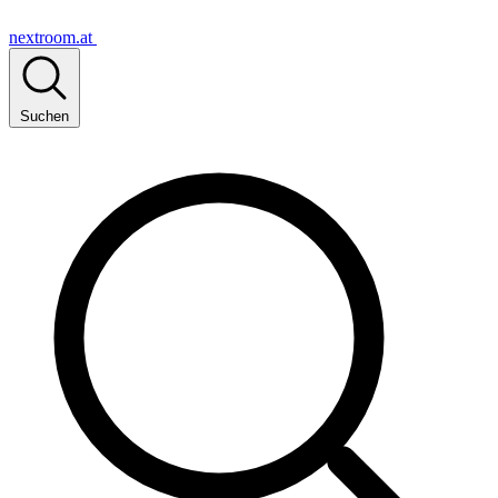
nextroom.at
Suchen