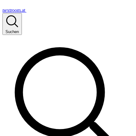
nextroom.at
Suchen