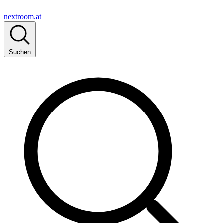
nextroom.at
Suchen