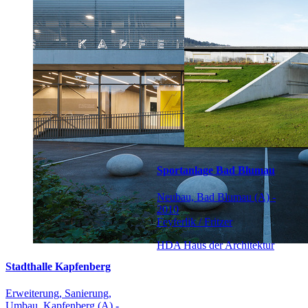
Sportanlage Bad Blumau
Neubau, Bad Blumau (A) -
2010
Feyferlik / Fritzer
HDA Haus der Architektur
Stadthalle Kapfenberg
Erweiterung, Sanierung,
Umbau, Kapfenberg (A) -