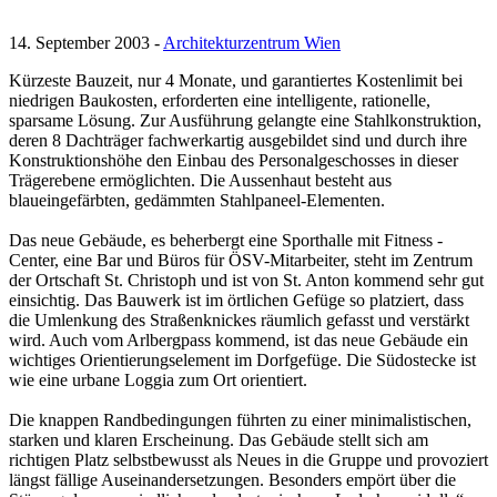
14. September 2003 -
Architekturzentrum Wien
Kürzeste Bauzeit, nur 4 Monate, und garantiertes Kostenlimit bei
niedrigen Baukosten, erforderten eine intelligente, rationelle,
sparsame Lösung. Zur Ausführung gelangte eine Stahlkonstruktion,
deren 8 Dachträger fachwerkartig ausgebildet sind und durch ihre
Konstruktionshöhe den Einbau des Personalgeschosses in dieser
Trägerebene ermöglichten. Die Aussenhaut besteht aus
blaueingefärbten, gedämmten Stahlpaneel-Elementen.
Das neue Gebäude, es beherbergt eine Sporthalle mit Fitness -
Center, eine Bar und Büros für ÖSV-Mitarbeiter, steht im Zentrum
der Ortschaft St. Christoph und ist von St. Anton kommend sehr gut
einsichtig. Das Bauwerk ist im örtlichen Gefüge so platziert, dass
die Umlenkung des Straßenknickes räumlich gefasst und verstärkt
wird. Auch vom Arlbergpass kommend, ist das neue Gebäude ein
wichtiges Orientierungselement im Dorfgefüge. Die Südostecke ist
wie eine urbane Loggia zum Ort orientiert.
Die knappen Randbedingungen führten zu einer minimalistischen,
starken und klaren Erscheinung. Das Gebäude stellt sich am
richtigen Platz selbstbewusst als Neues in die Gruppe und provoziert
längst fällige Auseinandersetzungen. Besonders empört über die