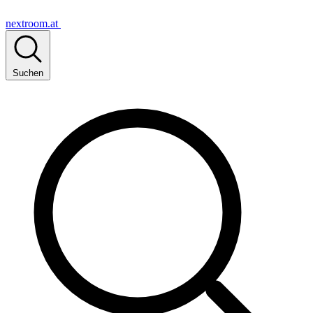
nextroom.at
Suchen