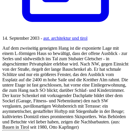
14. September 2003 -
aut. architektur und tirol
Auf dem zweiseitig geneigten Hang ist die exponierte Lage mit
einem L-förmigen Haus so bewältigt, dass der offene Ausblick - zur
Serles und südwestlich ins Tal zum Stubaier Gletscher - in
abgeschirmter Privatsphäre erlebbar wird. Nach NW, gegen Einsicht
von der Straße, riegelt der lange Bauschenkel ab. Er hat schmale
Schlitze und nur ein größeres Fenster, das den Ausblick vom
Essplatz auf die 2400 m hohe Saile und die Kreither Alm rahmt. Die
untere Etage ist fast geschlossen, hat vorne eine Einliegerwohnung,
die zum Hang nach SO blickt; darüber Schlaf- und Kinderzimmer.
Der kurze Schenkel mit vorkragender Dachplatte bildet über dem
Sockel (Garage, Fitness- und Nebenräume) den nach SW
verglasten, pavillonartigen Wohnbereich mit Terrasse: ein
asymmetrischer, gestaffelter Hoftyp mit Stiegenhalle in der Beuge;
kultiviertes Domizil eines prominenten Skisportlers. Was Behörden
und Betuchte viel lieber haben, zeigen die Nachbarbauten. (aus:
Bauen in Tirol seit 1980, Otto Kapfinger)