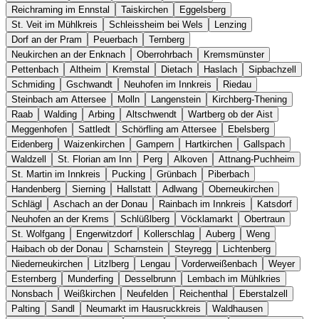
Reichraming im Ennstal
Taiskirchen
Eggelsberg
St. Veit im Mühlkreis
Schleissheim bei Wels
Lenzing
Dorf an der Pram
Peuerbach
Ternberg
Neukirchen an der Enknach
Oberrohrbach
Kremsmünster
Pettenbach
Altheim
Kremstal
Dietach
Haslach
Sipbachzell
Schmiding
Gschwandt
Neuhofen im Innkreis
Riedau
Steinbach am Attersee
Molln
Langenstein
Kirchberg-Thening
Raab
Walding
Arbing
Altschwendt
Wartberg ob der Aist
Meggenhofen
Sattledt
Schörfling am Attersee
Ebelsberg
Eidenberg
Waizenkirchen
Gampern
Hartkirchen
Gallspach
Waldzell
St. Florian am Inn
Perg
Alkoven
Attnang-Puchheim
St. Martin im Innkreis
Pucking
Grünbach
Piberbach
Handenberg
Sierning
Hallstatt
Adlwang
Oberneukirchen
Schlägl
Aschach an der Donau
Rainbach im Innkreis
Katsdorf
Neuhofen an der Krems
Schlüßlberg
Vöcklamarkt
Obertraun
St. Wolfgang
Engerwitzdorf
Kollerschlag
Auberg
Weng
Haibach ob der Donau
Scharnstein
Steyregg
Lichtenberg
Niederneukirchen
Litzlberg
Lengau
Vorderweißenbach
Weyer
Esternberg
Munderfing
Desselbrunn
Lembach im Mühlkries
Nonsbach
Weißkirchen
Neufelden
Reichenthal
Eberstalzell
Palting
Sandl
Neumarkt im Hausruckkreis
Waldhausen