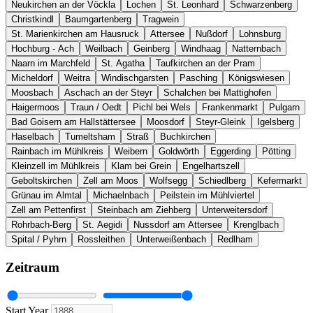
Neukirchen an der Vöckla
Lochen
St. Leonhard
Schwarzenberg
Christkindl
Baumgartenberg
Tragwein
St. Marienkirchen am Hausruck
Attersee
Nußdorf
Lohnsburg
Hochburg - Ach
Weilbach
Geinberg
Windhaag
Natternbach
Naarn im Marchfeld
St. Agatha
Taufkirchen an der Pram
Micheldorf
Weitra
Windischgarsten
Pasching
Königswiesen
Moosbach
Aschach an der Steyr
Schalchen bei Mattighofen
Haigermoos
Traun / Oedt
Pichl bei Wels
Frankenmarkt
Pulgarn
Bad Goisern am Hallstättersee
Moosdorf
Steyr-Gleink
Igelsberg
Haselbach
Tumeltsham
Straß
Buchkirchen
Rainbach im Mühlkreis
Weibern
Goldwörth
Eggerding
Pötting
Kleinzell im Mühlkreis
Klam bei Grein
Engelhartszell
Geboltskirchen
Zell am Moos
Wolfsegg
Schiedlberg
Kefermarkt
Grünau im Almtal
Michaelnbach
Peilstein im Mühlviertel
Zell am Pettenfirst
Steinbach am Ziehberg
Unterweitersdorf
Rohrbach-Berg
St. Aegidi
Nussdorf am Attersee
Krenglbach
Spital / Pyhrn
Rossleithen
Unterweißenbach
Redlham
Zeitraum
Start Year