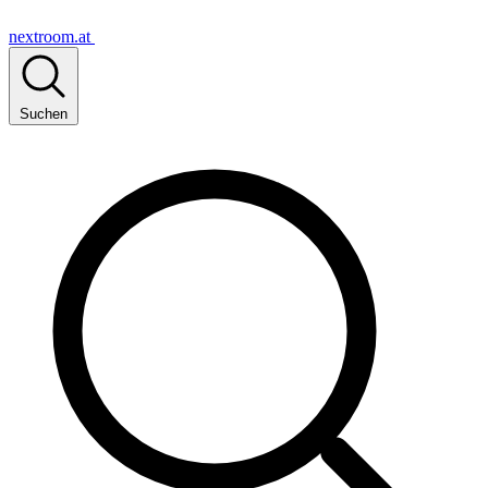
nextroom.at
Suchen