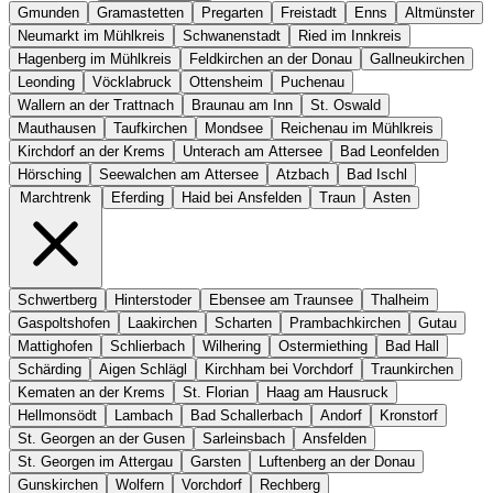
Gmunden
Gramastetten
Pregarten
Freistadt
Enns
Altmünster
Neumarkt im Mühlkreis
Schwanenstadt
Ried im Innkreis
Hagenberg im Mühlkreis
Feldkirchen an der Donau
Gallneukirchen
Leonding
Vöcklabruck
Ottensheim
Puchenau
Wallern an der Trattnach
Braunau am Inn
St. Oswald
Mauthausen
Taufkirchen
Mondsee
Reichenau im Mühlkreis
Kirchdorf an der Krems
Unterach am Attersee
Bad Leonfelden
Hörsching
Seewalchen am Attersee
Atzbach
Bad Ischl
Marchtrenk
Eferding
Haid bei Ansfelden
Traun
Asten
Schwertberg
Hinterstoder
Ebensee am Traunsee
Thalheim
Gaspoltshofen
Laakirchen
Scharten
Prambachkirchen
Gutau
Mattighofen
Schlierbach
Wilhering
Ostermiething
Bad Hall
Schärding
Aigen Schlägl
Kirchham bei Vorchdorf
Traunkirchen
Kematen an der Krems
St. Florian
Haag am Hausruck
Hellmonsödt
Lambach
Bad Schallerbach
Andorf
Kronstorf
St. Georgen an der Gusen
Sarleinsbach
Ansfelden
St. Georgen im Attergau
Garsten
Luftenberg an der Donau
Gunskirchen
Wolfern
Vorchdorf
Rechberg