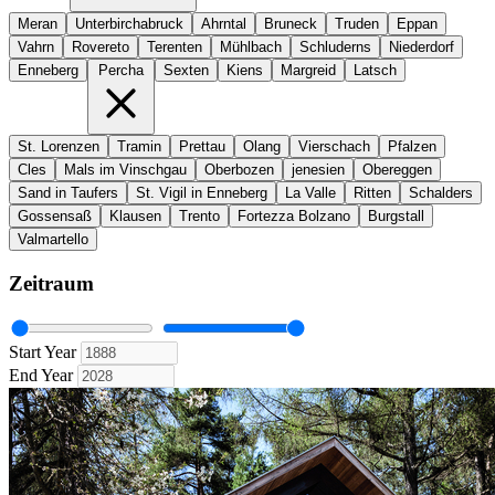
Meran
Unterbirchabruck
Ahrntal
Bruneck
Truden
Eppan
Vahrn
Rovereto
Terenten
Mühlbach
Schluderns
Niederdorf
Enneberg
Percha
Sexten
Kiens
Margreid
Latsch
St. Lorenzen
Tramin
Prettau
Olang
Vierschach
Pfalzen
Cles
Mals im Vinschgau
Oberbozen
jenesien
Obereggen
Sand in Taufers
St. Vigil in Enneberg
La Valle
Ritten
Schalders
Gossensaß
Klausen
Trento
Fortezza Bolzano
Burgstall
Valmartello
Zeitraum
Start Year
End Year