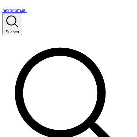
nextroom.at
Suchen