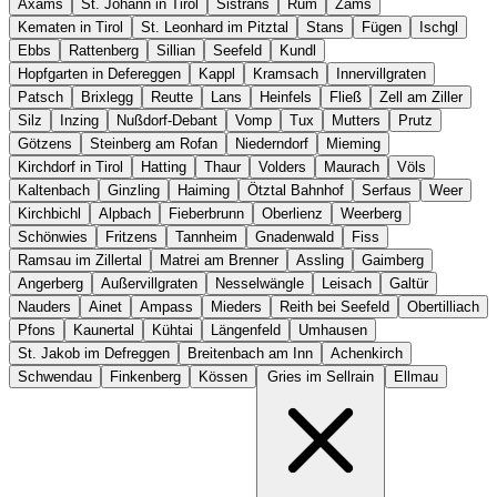
Axams
St. Johann in Tirol
Sistrans
Rum
Zams
Kematen in Tirol
St. Leonhard im Pitztal
Stans
Fügen
Ischgl
Ebbs
Rattenberg
Sillian
Seefeld
Kundl
Hopfgarten in Defereggen
Kappl
Kramsach
Innervillgraten
Patsch
Brixlegg
Reutte
Lans
Heinfels
Fließ
Zell am Ziller
Silz
Inzing
Nußdorf-Debant
Vomp
Tux
Mutters
Prutz
Götzens
Steinberg am Rofan
Niederndorf
Mieming
Kirchdorf in Tirol
Hatting
Thaur
Volders
Maurach
Völs
Kaltenbach
Ginzling
Haiming
Ötztal Bahnhof
Serfaus
Weer
Kirchbichl
Alpbach
Fieberbrunn
Oberlienz
Weerberg
Schönwies
Fritzens
Tannheim
Gnadenwald
Fiss
Ramsau im Zillertal
Matrei am Brenner
Assling
Gaimberg
Angerberg
Außervillgraten
Nesselwängle
Leisach
Galtür
Nauders
Ainet
Ampass
Mieders
Reith bei Seefeld
Obertilliach
Pfons
Kaunertal
Kühtai
Längenfeld
Umhausen
St. Jakob im Defreggen
Breitenbach am Inn
Achenkirch
Schwendau
Finkenberg
Kössen
Gries im Sellrain
Ellmau