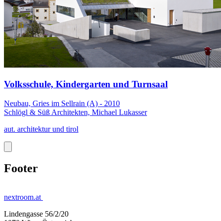
Volksschule, Kindergarten und Turnsaal
Neubau, Gries im Sellrain (A) - 2010
Schlögl & Süß Architekten, Michael Lukasser
aut. architektur und tirol
Footer
nextroom.at
Lindengasse 56/2/20