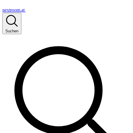
nextroom.at
Suchen