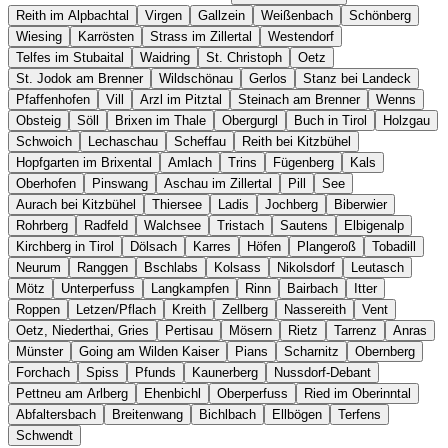
Reith im Alpbachtal
Virgen
Gallzein
Weißenbach
Schönberg
Wiesing
Karrösten
Strass im Zillertal
Westendorf
Telfes im Stubaital
Waidring
St. Christoph
Oetz
St. Jodok am Brenner
Wildschönau
Gerlos
Stanz bei Landeck
Pfaffenhofen
Vill
Arzl im Pitztal
Steinach am Brenner
Wenns
Obsteig
Söll
Brixen im Thale
Obergurgl
Buch in Tirol
Holzgau
Schwoich
Lechaschau
Scheffau
Reith bei Kitzbühel
Hopfgarten im Brixental
Amlach
Trins
Fügenberg
Kals
Oberhofen
Pinswang
Aschau im Zillertal
Pill
See
Aurach bei Kitzbühel
Thiersee
Ladis
Jochberg
Biberwier
Rohrberg
Radfeld
Walchsee
Tristach
Sautens
Elbigenalp
Kirchberg in Tirol
Dölsach
Karres
Höfen
Plangeroß
Tobadill
Neurum
Ranggen
Bschlabs
Kolsass
Nikolsdorf
Leutasch
Mötz
Unterperfuss
Langkampfen
Rinn
Bairbach
Itter
Roppen
Letzen/Pflach
Kreith
Zellberg
Nassereith
Vent
Oetz, Niederthai, Gries
Pertisau
Mösern
Rietz
Tarrenz
Anras
Münster
Going am Wilden Kaiser
Pians
Scharnitz
Obernberg
Forchach
Spiss
Pfunds
Kaunerberg
Nussdorf-Debant
Pettneu am Arlberg
Ehenbichl
Oberperfuss
Ried im Oberinntal
Abfaltersbach
Breitenwang
Bichlbach
Ellbögen
Terfens
Schwendt