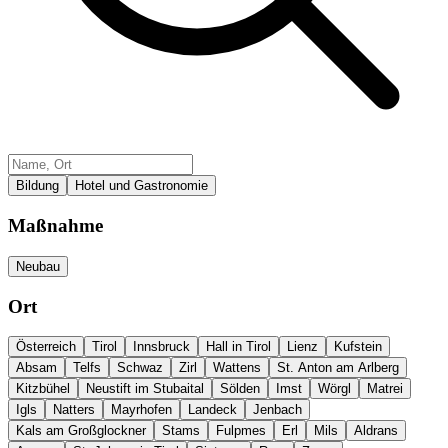
Bildung
Hotel und Gastronomie
Maßnahme
Neubau
Ort
Österreich
Tirol
Innsbruck
Hall in Tirol
Lienz
Kufstein
Absam
Telfs
Schwaz
Zirl
Wattens
St. Anton am Arlberg
Kitzbühel
Neustift im Stubaital
Sölden
Imst
Wörgl
Matrei
Igls
Natters
Mayrhofen
Landeck
Jenbach
Kals am Großglockner
Stams
Fulpmes
Erl
Mils
Aldrans