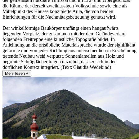
der gemeinsam nutzbare Turnsaal und im Erd- und Obergeschoss
die Räume der derzeit zweiklassigen Volksschule sowie eine als
Mittelpunkt des Hauses konzipierte Aula, die von beiden
Einrichtungen für die Nachmittagsbetreuung genutzt wird.
Der winkelförmige Baukörper umfängt einen hangaufwärts
liegenden Vorplatz, der zusammen mit der dem Geländeverlauf
folgenden Freitreppe eine künstliche Topografie bildet. In
Anlehnung an die ortsübliche Materialsprache wurde der signifikant
geformte und von jeder Richtung aus unterschiedlich in Erscheinung
tretende Neubau weiß verputzt, Sonnenlamellen aus Holz und
begrünte Schrägdächer tragen dazu bei, dass er sich in den
dörflichen Kontext integriert. (Text: Claudia Wedekind)
Mehr lesen +