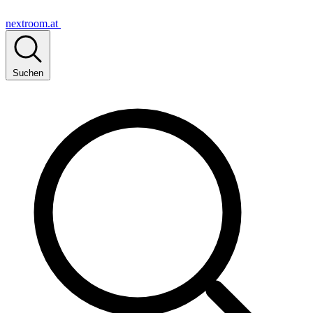
nextroom.at
Suchen