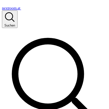
nextroom.at
Suchen