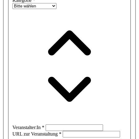
Kategorie
*
Veranstalter:In
*
URL zur Veranstaltung
*