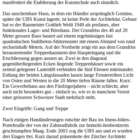
manifestiert die Etablierung der Kunstschule auch räumlich.
Das unscheinbare Haus, in dem ein Händler ursprünglich Gemüse,
später die UBS Kunst lagerte, ist keine Perle der Architektur. Gebaut
hat es der Baumeister Gottlieb Welti 1949 als profanes, aber
funktionales Lager- und Bürohaus. Der Grundriss des 46 auf 20
Meter grossen Baus basiert auf einem regelmässigen fast
quadratischen Stahlbeton-Stützenraster mit einem Abstand von rund
sechseinhalb Metern. Auf der Nordseite zeigt ein aus dem Grundriss
heraustretender Treppenhausturm den Haupteingang und die
Erschliessung gegen aussen an. Zwei in den diagonal
gegenüberliegenden Ecken liegende Treppenhäuser sowie ein
zentral gelegener Lastenlift verbinden die fünf Ebenen miteinander.
Entlang der beiden Längsfassaden lassen lange Fensterreihen Licht
von Osten und Westen in die 20 Meter tiefen Räume fallen. Kurz:
Ein Gewerbehaus aus den Fünfzigerjahren – nicht schlecht, aber
auch nicht besonders gut – einfach so, wie es in manchem Vorort
einer grösseren Schweizer Stadt mehrfach steht.
Zwei Eingriffe: Gang und Treppe
Nach einigen Handänderungen rutschte der Bau ins Immo-bilien-
Portefeuille der von der Zahnradfabrik zur Immobi-lienbesitzerin
geschrumpften Maag. Ende 2003 zog die UBS aus und es wurden
drei Etagen frei. Kurz darauf präsentierte der Zürcher Architekt