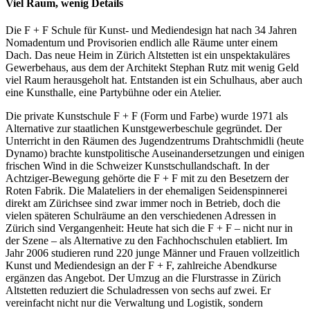
Viel Raum, wenig Details
Die F + F Schule für Kunst- und Mediendesign hat nach 34 Jahren
Nomadentum und Provisorien endlich alle Räume unter einem
Dach. Das neue Heim in Zürich Altstetten ist ein unspektakuläres
Gewerbehaus, aus dem der Architekt Stephan Rutz mit wenig Geld
viel Raum herausgeholt hat. Entstanden ist ein Schulhaus, aber auch
eine Kunsthalle, eine Partybühne oder ein Atelier.
Die private Kunstschule F + F (Form und Farbe) wurde 1971 als
Alternative zur staatlichen Kunstgewerbeschule gegründet. Der
Unterricht in den Räumen des Jugendzentrums Drahtschmidli (heute
Dynamo) brachte kunstpolitische Auseinandersetzungen und einigen
frischen Wind in die Schweizer Kunstschullandschaft. In der
Achtziger-Bewegung gehörte die F + F mit zu den Besetzern der
Roten Fabrik. Die Malateliers in der ehemaligen Seidenspinnerei
direkt am Zürichsee sind zwar immer noch in Betrieb, doch die
vielen späteren Schulräume an den verschiedenen Adressen in
Zürich sind Vergangenheit: Heute hat sich die F + F – nicht nur in
der Szene – als Alternative zu den Fachhochschulen etabliert. Im
Jahr 2006 studieren rund 220 junge Männer und Frauen vollzeitlich
Kunst und Mediendesign an der F + F, zahlreiche Abendkurse
ergänzen das Angebot. Der Umzug an die Flurstrasse in Zürich
Altstetten reduziert die Schuladressen von sechs auf zwei. Er
vereinfacht nicht nur die Verwaltung und Logistik, sondern