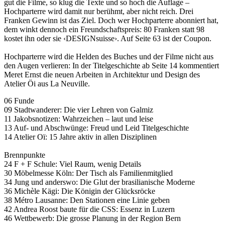
gut die Filme, so klug die Texte und so hoch die Auflage –
Hochparterre wird damit nur berühmt, aber nicht reich. Drei
Franken Gewinn ist das Ziel. Doch wer Hochparterre abonniert hat,
dem winkt dennoch ein Freundschaftspreis: 80 Franken statt 98
kostet ihn oder sie ‹DESIGNsuisse›. Auf Seite 63 ist der Coupon.
Hochparterre wird die Helden des Buches und der Filme nicht aus
den Augen verlieren: In der Titelgeschichte ab Seite 14 kommentiert
Meret Ernst die neuen Arbeiten in Architektur und Design des
Atelier Öi aus La Neuville.
06 Funde
09 Stadtwanderer: Die vier Lehren von Galmiz
11 Jakobsnotizen: Wahrzeichen – laut und leise
13 Auf- und Abschwünge: Freud und Leid Titelgeschichte
14 Atelier Oï: 15 Jahre aktiv in allen Disziplinen
Brennpunkte
24 F + F Schule: Viel Raum, wenig Details
30 Möbelmesse Köln: Der Tisch als Familienmitglied
34 Jung und anderswo: Die Glut der brasilianische Moderne
36 Michèle Kägi: Die Königin der Glücksröcke
38 Métro Lausanne: Den Stationen eine Linie geben
42 Andrea Roost baute für die CSS: Essenz in Luzern
46 Wettbewerb: Die grosse Planung in der Region Bern