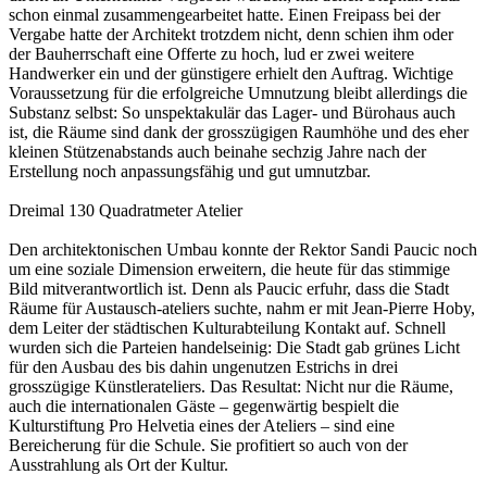
schon einmal zusammengearbeitet hatte. Einen Freipass bei der
Vergabe hatte der Architekt trotzdem nicht, denn schien ihm oder
der Bauherrschaft eine Offerte zu hoch, lud er zwei weitere
Handwerker ein und der günstigere erhielt den Auftrag. Wichtige
Voraussetzung für die erfolgreiche Umnutzung bleibt allerdings die
Substanz selbst: So unspektakulär das Lager- und Bürohaus auch
ist, die Räume sind dank der grosszügigen Raumhöhe und des eher
kleinen Stützenabstands auch beinahe sechzig Jahre nach der
Erstellung noch anpassungsfähig und gut umnutzbar.
Dreimal 130 Quadratmeter Atelier
Den architektonischen Umbau konnte der Rektor Sandi Paucic noch
um eine soziale Dimension erweitern, die heute für das stimmige
Bild mitverantwortlich ist. Denn als Paucic erfuhr, dass die Stadt
Räume für Austausch-ateliers suchte, nahm er mit Jean-Pierre Hoby,
dem Leiter der städtischen Kulturabteilung Kontakt auf. Schnell
wurden sich die Parteien handelseinig: Die Stadt gab grünes Licht
für den Ausbau des bis dahin ungenutzen Estrichs in drei
grosszügige Künstlerateliers. Das Resultat: Nicht nur die Räume,
auch die internationalen Gäste – gegenwärtig bespielt die
Kulturstiftung Pro Helvetia eines der Ateliers – sind eine
Bereicherung für die Schule. Sie profitiert so auch von der
Ausstrahlung als Ort der Kultur.