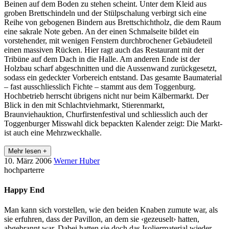
Beinen auf dem Boden zu stehen scheint. Unter dem Kleid aus
groben Brettschindeln und der Stülpschalung verbirgt sich eine
Reihe von gebogenen Bindern aus Brettschichtholz, die dem Raum
eine sakrale Note geben. An der einen Schmalseite bildet ein
vorstehender, mit wenigen Fenstern durchbrochener Gebäudeteil
einen massiven Rücken. Hier ragt auch das Restaurant mit der
Tribüne auf dem Dach in die Halle. Am anderen Ende ist der
Holzbau scharf abgeschnitten und die Aussenwand zurückgesetzt,
sodass ein gedeckter Vorbereich entstand. Das gesamte Baumaterial
– fast ausschliesslich Fichte – stammt aus dem Toggenburg.
Hochbetrieb herrscht übrigens nicht nur beim Kälbermarkt. Der
Blick in den mit Schlachtviehmarkt, Stierenmarkt,
Braunviehauktion, Churfirstenfestival und schliesslich auch der
Toggenburger Misswahl dick bepackten Kalender zeigt: Die Markt-
ist auch eine Mehrzweckhalle.
Mehr lesen +
10. März 2006
Werner Huber
hochparterre
Happy End
Man kann sich vorstellen, wie den beiden Knaben zumute war, als
sie erfuhren, dass der Pavillon, an dem sie ‹gezeuselt› hatten,
abgebrannt war. Dabei hatten sie doch das Isoliermaterial wieder