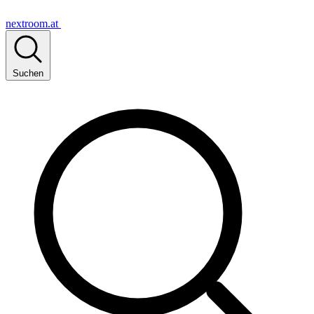
nextroom.at
Suchen