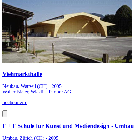
Viehmarkthalle
Neubau, Wattwil (CH) - 2005
Walter Bieler, Wickli + Partner AG
hochparterre
F + F Schule für Kunst und Mediendesign - Umbau
Umbau, Zürich (CH) - 2005