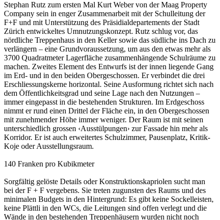
Stephan Rutz zum ersten Mal Kurt Weber von der Maag Property
Company sein in enger Zusammenarbeit mit der Schulleitung der
F+F und mit Unterstützung des Präsidialdepartements der Stadt
Zürich entwickeltes Umnutzungskonzept. Rutz schlug vor, das
nördliche Treppenhaus in den Keller sowie das südliche ins Dach zu
verlängern – eine Grundvoraussetzung, um aus den etwas mehr als
3700 Quadratmeter Lagerfläche zusammenhängende Schulräume zu
machen. Zweites Element des Entwurfs ist der innen liegende Gang
im Erd- und in den beiden Obergeschossen. Er verbindet die drei
Erschliessungskerne horizontal. Seine Ausformung richtet sich nach
dem Öffentlichkeitsgrad und seine Lage nach den Nutzungen –
immer eingepasst in die bestehenden Strukturen. Im Erdgeschoss
nimmt er rund einen Drittel der Fläche ein, in den Obergeschossen
mit zunehmender Höhe immer weniger. Der Raum ist mit seinen
unterschiedlich grossen ‹Ausstülpungen› zur Fassade hin mehr als
Korridor. Er ist auch erweitertes Schulzimmer, Pausenplatz, Kritik-
Koje oder Ausstellungsraum.
140 Franken pro Kubikmeter
Sorgfältig gelöste Details oder Konstruktionskapriolen sucht man
bei der F + F vergebens. Sie treten zugunsten des Raums und des
minimalen Budgets in den Hintergrund: Es gibt keine Sockelleisten,
keine Plättli in den WCs, die Leitungen sind offen verlegt und die
Wände in den bestehenden Treppenhäusern wurden nicht noch