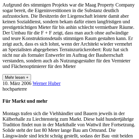
Aufgrund des stimmigen Projekts war die Maag Property Company
sogar bereit, die Eigeninvestitionen in die Substanz deutlich
aufzustocken. Die Besitzerin der Liegenschaft leistete damit aber
keinen Sozialdienst, sondern bekam dafür einen langfristigen und
prestigeträchtigen Mieter für bis anhin schlecht vermietbare Räume.
Der Umbau für die F + F zeigt, dass man auch ohne aufwändige
und teure Konstruktionsdetails stimmigen Raum gestalten kann. Er
zeigt auch, dass es sich lohnt, wenn der Architekt wieder vermehrt
an Spezialisten abgegebenes Terrainzurückerobert: Rutz hat sich
nicht nur als formaler Entwerfer im Auftrag der Bauherrschaft
verstanden, sondern auch als Nutzungsgestalter für den Vermieter
und Flächenoptimierer für den Mieter
Mehr lesen +
10. März 2006
Werner Huber
hochparterre
Für Markt und mehr
Montags trafen sich die Viehhändler und Bauern jeweils in der
Kälberhalle zu Liechtensteig zum Markt. Diese bald hundertjährige
Tradition findet nun in der Markthalle von Wattwil ihre Fortsetzung.
Solide steht der fast 80 Meter lange Bau am Ortsrand. Die
Längswände sind leicht schräg gestellt, sodass der Bau ‹mit beiden