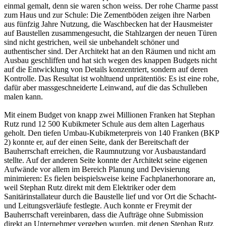
einmal gemalt, denn sie waren schon weiss. Der rohe Charme passt
zum Haus und zur Schule: Die Zementböden zeigen ihre Narben
aus fünfzig Jahre Nutzung, die Waschbecken hat der Hausmeister
auf Baustellen zusammengesucht, die Stahlzargen der neuen Türen
sind nicht gestrichen, weil sie unbehandelt schöner und
authentischer sind. Der Architekt hat an den Räumen und nicht am
Ausbau geschliffen und hat sich wegen des knappen Budgets nicht
auf die Entwicklung von Details konzentriert, sondern auf deren
Kontrolle. Das Resultat ist wohltuend unprätentiös: Es ist eine rohe,
dafür aber massgeschneiderte Leinwand, auf die das Schulleben
malen kann.
Mit einem Budget von knapp zwei Millionen Franken hat Stephan
Rutz rund 12 500 Kubikmeter Schule aus dem alten Lagerhaus
geholt. Den tiefen Umbau-Kubikmeterpreis von 140 Franken (BKP
2) konnte er, auf der einen Seite, dank der Bereitschaft der
Bauherrschaft erreichen, die Raumnutzung vor Ausbaustandard
stellte. Auf der anderen Seite konnte der Architekt seine eigenen
Aufwände vor allem im Bereich Planung und Devisierung
minimieren: Es fielen beispielsweise keine Fachplanerhonorare an,
weil Stephan Rutz direkt mit dem Elektriker oder dem
Sanitärinstallateur durch die Baustelle lief und vor Ort die Schacht-
und Leitungsverläufe festlegte. Auch konnte er Freymit der
Bauherrschaft vereinbaren, dass die Aufträge ohne Submission
direkt an Unternehmer vergeben wurden, mit denen Stephan Rutz