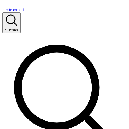
nextroom.at
Suchen