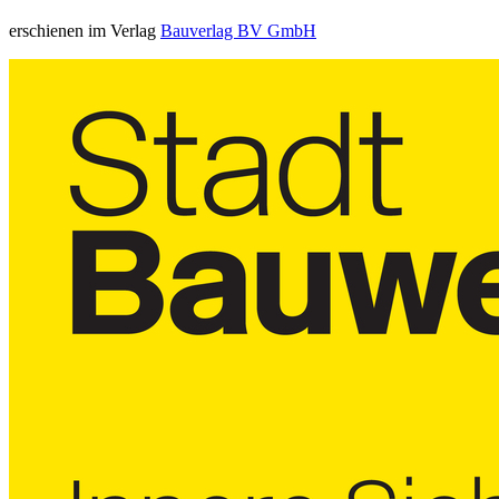
erschienen im Verlag
Bauverlag BV GmbH