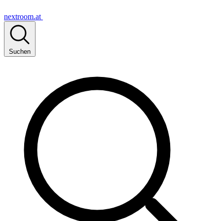
nextroom.at
Suchen