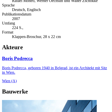
Rafael Moneo, Werner Oechslin und Walter Zschokke
Sprache
Deutsch, Englisch
Publikationsdatum
2007
Umfang
224 S.,
Format
Klappen-Broschur, 28 x 22 cm
Akteure
Boris Podrecca
Boris Podrecca, geboren 1940 in Belgrad, ist ein Architekt mit Sitz
in Wien.
Wien (A)
Bauwerke