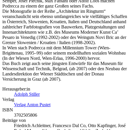
Semper, Josef Plecnik, Max Fabiani oder Adolf Loos machen
Podrecca zu einem der ganz Großen seines Fachs.
Die Monografie in der Reihe „Architektur im Ringturm“
veranschaulicht sein ebenso umfangreiches wie vielfältiges Schaffen
in Österreich, Slowenien, Kroatien, Italien und Deutschland anhand
zahlreicher Farbfotografien von Bauwerken, Platzgestaltungen und
Innenarchitekturen wie z.B. des Museums Moderner Kunst Ca’
Pesaro in Venedig (1992-2002) oder des Weinguts Novi Bric an der
Grenze Slowenien / Kroatien / Italien (1998-2002).
In Wien stach Podrecca mit dem Millennium Tower (Wien-
Brigittenau, 1995–99) oder seinem modellhaften sozialen Wohnbau
(In der Wiesen Nord, Wien-Erlaa, 1996-2000) hervor.
Das Buch zeigt auch seine jüngsten Entwürfe für das Museum für
Wissenschaft und Technik, Belgrad, (ab 2007) oder den Neubau der
Landesdirektion der Wiener Städtischen und der Donau
Versicherung in Graz (ab 2007).
Herausgeber:in
Adolph Stiller
Verlag
Verlag Anton Pustet
ISBN
3702505806
Beiträge von
Friedrich Achleitner, Francesco Dal Co, Otto Kapfinger, José