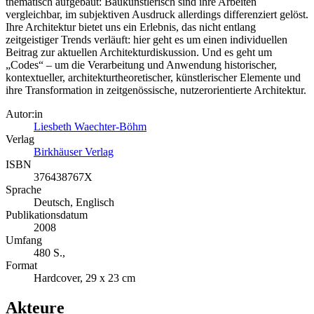
thematisch aufgebaut: Baukünstlerisch sind ihre Arbeiten
vergleichbar, im subjektiven Ausdruck allerdings differenziert gelöst.
Ihre Architektur bietet uns ein Erlebnis, das nicht entlang
zeitgeistiger Trends verläuft: hier geht es um einen individuellen
Beitrag zur aktuellen Architekturdiskussion. Und es geht um
„Codes“ – um die Verarbeitung und Anwendung historischer,
kontextueller, architekturtheoretischer, künstlerischer Elemente und
ihre Transformation in zeitgenössische, nutzerorientierte Architektur.
Autor:in
Liesbeth Waechter-Böhm
Verlag
Birkhäuser Verlag
ISBN
376438767X
Sprache
Deutsch, Englisch
Publikationsdatum
2008
Umfang
480 S.,
Format
Hardcover, 29 x 23 cm
Akteure