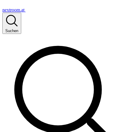
nextroom.at
Suchen