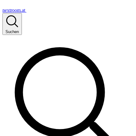
nextroom.at
Suchen