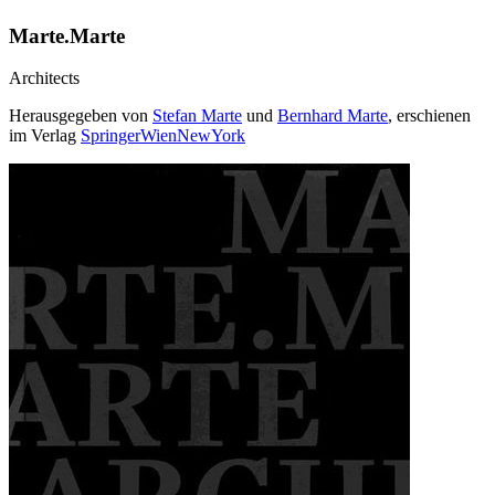
Marte.Marte
Architects
Herausgegeben von
Stefan Marte
und
Bernhard Marte
, erschienen
im Verlag
SpringerWienNewYork