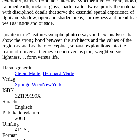
exterior dynamics from their interiors. Whether it be concrete, wood,
rammed earth, metal or glass, marte.marte always purify the material
with disciplined details that serve the essential spatial experience of
light and shadow, open and shaded areas, narrowness and breadth as
well as inside and outside.
„marte.marte“ features synoptic photo essays and text analyses that
show the strong bond between the architects and the values of the
region as well as their conceptual, sensual explorations into the
realm of universal themes: section versus plan, weight versus
lightness…, form versus life.
Herausgeber:in
Stefan Marte
,
Bernhard Marte
Verlag
SpringerWienNewYork
ISBN
321179199X
Sprache
Englisch
Publikationsdatum
2008
Umfang
415 S.,
Format