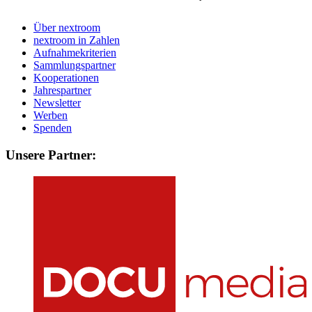
Über nextroom
nextroom in Zahlen
Aufnahmekriterien
Sammlungspartner
Kooperationen
Jahrespartner
Newsletter
Werben
Spenden
Unsere Partner: