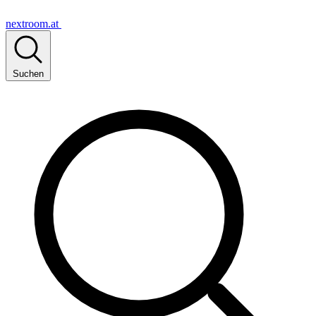
nextroom.at
Suchen