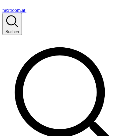
nextroom.at
Suchen