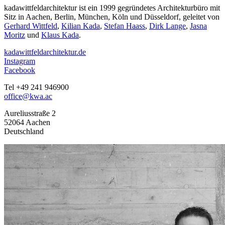
kadawittfeldarchitektur ist ein 1999 gegründetes Architekturbüro mit
Sitz in Aachen, Berlin, München, Köln und Düsseldorf, geleitet von
Gerhard Wittfeld
,
Kilian Kada
,
Stefan Haass
,
Dirk Lange
,
Jasna
Moritz
und
Klaus Kada
.
kadawittfeldarchitektur.de
Instagram
Facebook
Tel +49 241 946900
office@kwa.ac
Aureliusstraße 2
52064 Aachen
Deutschland