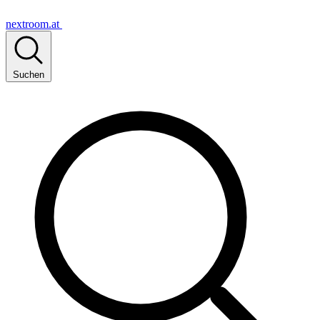
nextroom.at
Suchen