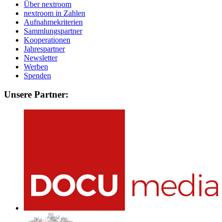
Über nextroom
nextroom in Zahlen
Aufnahmekriterien
Sammlungspartner
Kooperationen
Jahrespartner
Newsletter
Werben
Spenden
Unsere Partner: