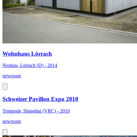
Wohnhaus Lörrach
Neubau, Lörrach (D) - 2014
newroom
Schweizer Pavillon Expo 2010
Temporär, Shanghai (VRC) - 2010
newroom