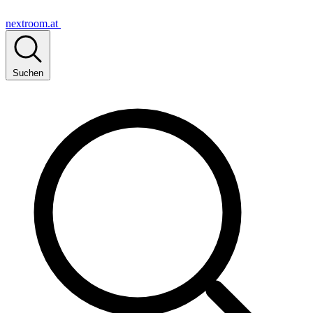
nextroom.at
Suchen