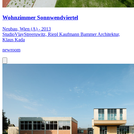
Wohnzimmer Sonnwendviertel
Neubau, Wien (A) - 2013
StudioVlayStreeruwitz, Riepl Kaufmann Bammer Architektur,
Klaus Kada
newroom