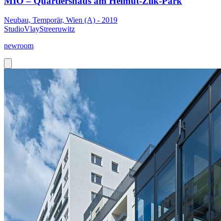
MIO – Quartiershaus am Helmut-Zilk-Park
Neubau, Temporär, Wien (A) - 2019
StudioVlayStreeruwitz
newroom