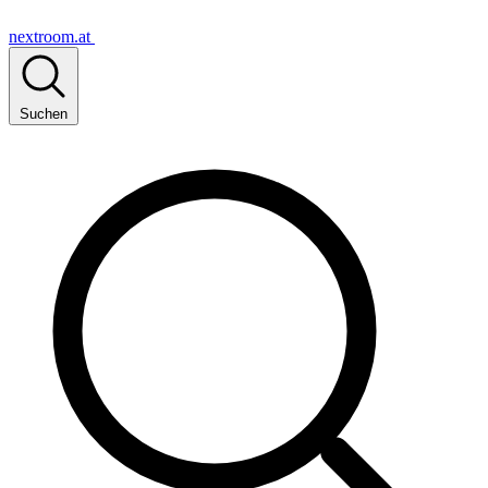
nextroom.at
Suchen