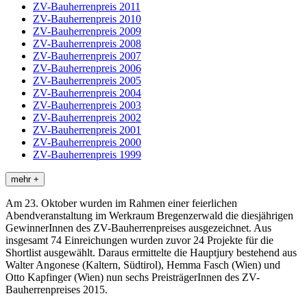
ZV-Bauherrenpreis 2011
ZV-Bauherrenpreis 2010
ZV-Bauherrenpreis 2009
ZV-Bauherrenpreis 2008
ZV-Bauherrenpreis 2007
ZV-Bauherrenpreis 2006
ZV-Bauherrenpreis 2005
ZV-Bauherrenpreis 2004
ZV-Bauherrenpreis 2003
ZV-Bauherrenpreis 2002
ZV-Bauherrenpreis 2001
ZV-Bauherrenpreis 2000
ZV-Bauherrenpreis 1999
mehr +
Am 23. Oktober wurden im Rahmen einer feierlichen
Abendveranstaltung im Werkraum Bregenzerwald die diesjährigen
GewinnerInnen des ZV-Bauherrenpreises ausgezeichnet. Aus
insgesamt 74 Einreichungen wurden zuvor 24 Projekte für die
Shortlist ausgewählt. Daraus ermittelte die Hauptjury bestehend aus
Walter Angonese (Kaltern, Südtirol), Hemma Fasch (Wien) und
Otto Kapfinger (Wien) nun sechs PreisträgerInnen des ZV-
Bauherrenpreises 2015.