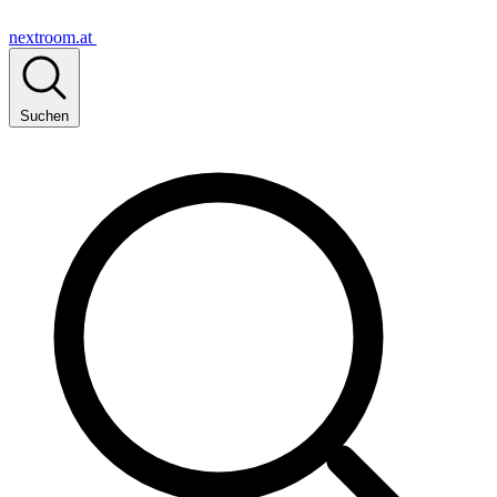
nextroom.at
Suchen