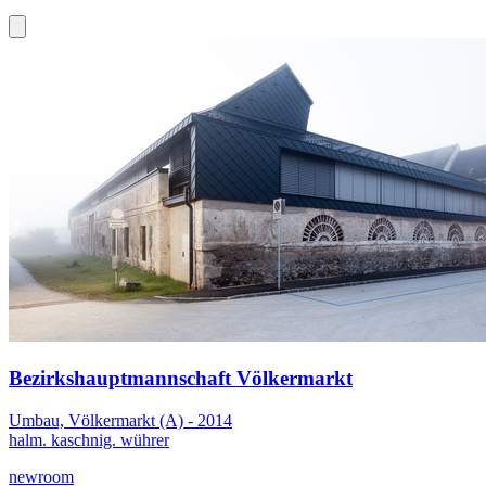
Bezirkshauptmannschaft Völkermarkt
Umbau, Völkermarkt (A) - 2014
halm. kaschnig. wührer
newroom