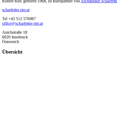
Robert Rier, geboren 1968, ist Büropartner von
Architekten Scharfett
scharfetter-rier.at
Tel +43 512 576987
office@scharfetter-rier.at
Anichstraße 18
6020 Innsbruck
Österreich
Übersicht