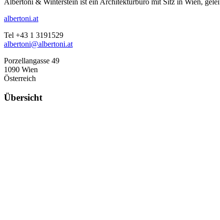
Albertoni & Winterstein ist ein Architekturbüro mit Sitz in Wien, gele
albertoni.at
Tel +43 1 3191529
albertoni@albertoni.at
Porzellangasse 49
1090 Wien
Österreich
Übersicht