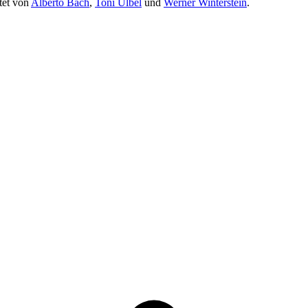
itet von
Alberto Bach
,
Toni Ulbel
und
Werner Winterstein
.