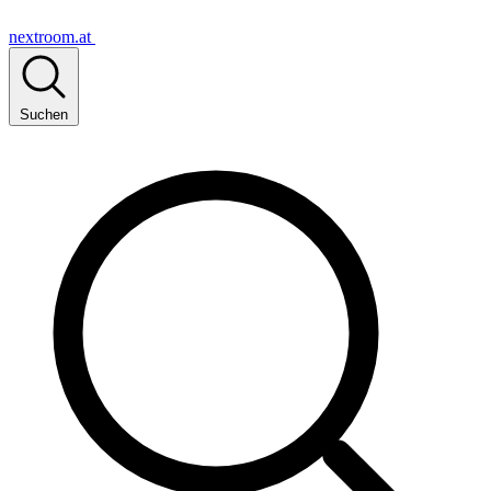
nextroom.at
Suchen