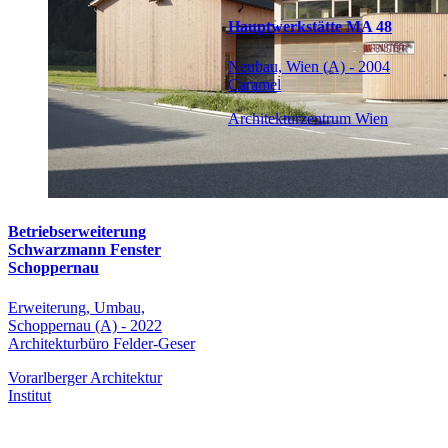
Hauptwerkstätte MA 48
Neubau, Wien (A) - 2004
Caramel
Architekturzentrum Wien
Betriebserweiterung
Schwarzmann Fenster
Schoppernau
Erweiterung, Umbau,
Schoppernau (A) - 2022
Architekturbüro Felder-Geser
Vorarlberger Architektur
Institut