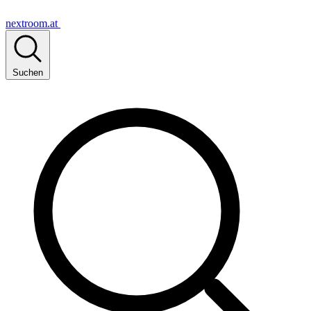
nextroom.at
Suchen