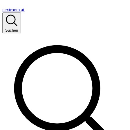
nextroom.at
Suchen