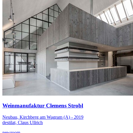
Weinmanufaktur Clemens Strobl
Neubau, Kirchberg am Wagram (A) - 2019
destilat, Claus Ullrich
newroom