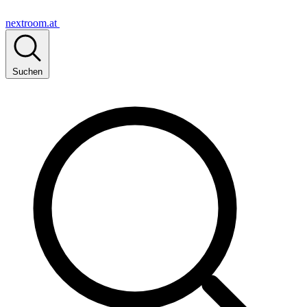
nextroom.at
Suchen