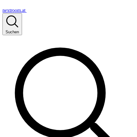
nextroom.at
Suchen