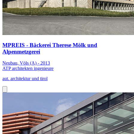
MPREIS - Bäckerei Therese Mölk und
Alpenmetzgerei
Neubau, Völs (A) - 2013
ATP architekten ingenieure
aut. architektur und tirol