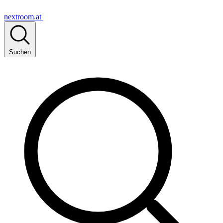
nextroom.at
Suchen