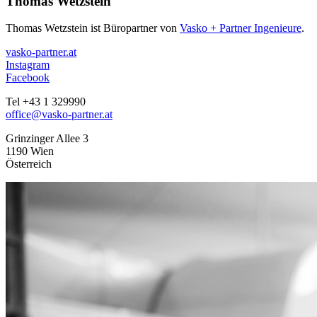
Thomas Wetzstein
Thomas Wetzstein ist Büropartner von
Vasko + Partner Ingenieure
.
vasko-partner.at
Instagram
Facebook
Tel +43 1 329990
office@vasko-partner.at
Grinzinger Allee 3
1190 Wien
Österreich