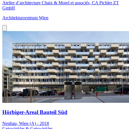
Atelier d’architecture Chaix & Morel et associés, CA Pichler ZT
GmbH
Architekturzentrum Wien
Hörbiger-Areal Bauteil Süd
Neubau, Wien (A) - 2018
Geiswinkler & Geiswinkler