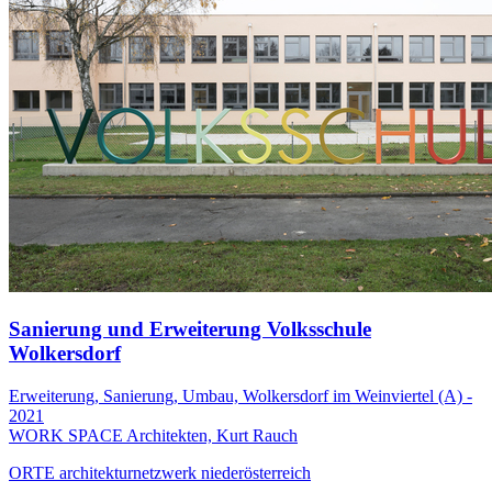
Sanierung und Erweiterung Volksschule
Wolkersdorf
Erweiterung, Sanierung, Umbau, Wolkersdorf im Weinviertel (A) -
2021
WORK SPACE Architekten, Kurt Rauch
ORTE architekturnetzwerk niederösterreich