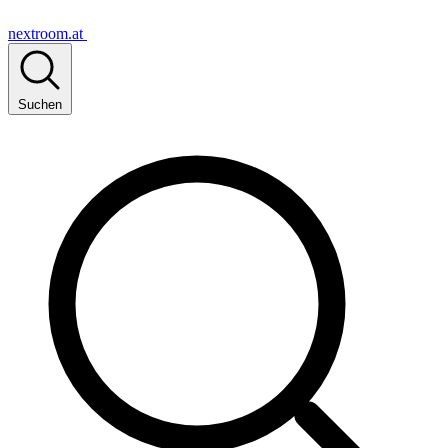
nextroom.at
Suchen