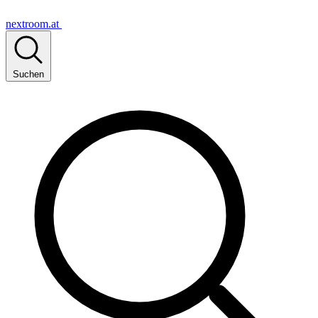
nextroom.at
Suchen