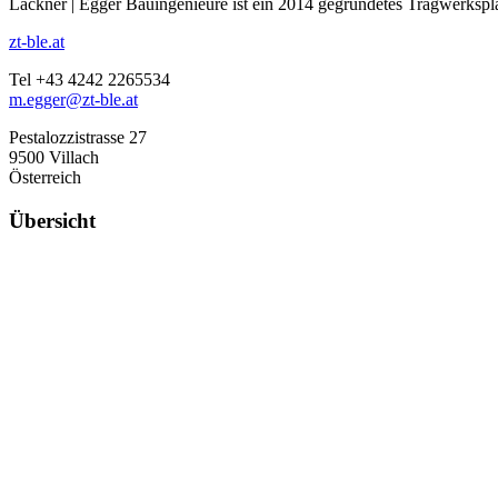
Lackner | Egger Bauingenieure ist ein 2014 gegründetes Tragwerkspla
zt-ble.at
Tel +43 4242 2265534
m.egger@zt-ble.at
Pestalozzistrasse 27
9500 Villach
Österreich
Übersicht