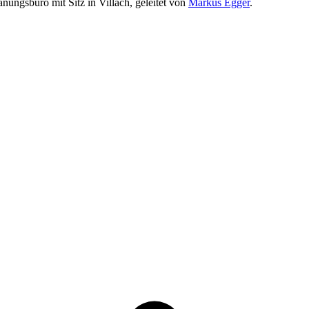
nungsbüro mit Sitz in Villach, geleitet von
Markus Egger
.