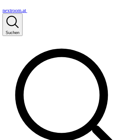
nextroom.at
Suchen