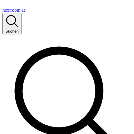
nextroom.at
Suchen