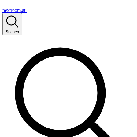
nextroom.at
Suchen