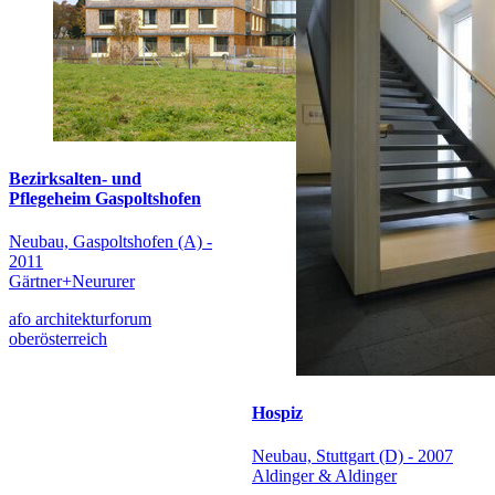
Bezirksalten- und
Pflegeheim Gaspoltshofen
Neubau, Gaspoltshofen (A) -
2011
Gärtner+Neururer
afo architekturforum
oberösterreich
Hospiz
Neubau, Stuttgart (D) - 2007
Aldinger & Aldinger