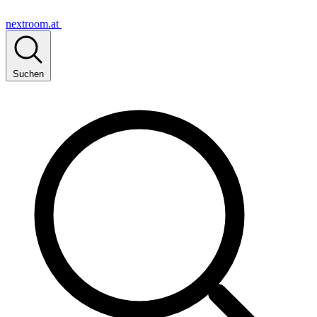
nextroom.at
Suchen