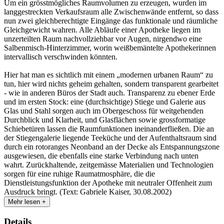
Um ein grösstmögliches Raumvolumen zu erzeugen, wurden im
langgestreckten Verkaufsraum alle Zwischenwände entfernt, so dass
nun zwei gleichberechtigte Eingänge das funktionale und räumliche
Gleichgewicht wahren. Alle Abläufe einer Apotheke liegen im
unzerteilten Raum nachvollziehbar vor Augen, nirgendwo eine
Salbenmisch-Hinterzimmer, worin weißbemäntelte Apothekerinnen
intervallisch verschwinden könnten.
Hier hat man es sichtlich mit einem „modernen urbanen Raum“ zu
tun, hier wird nichts geheim gehalten, sondern transparent gearbeitet
- wie in anderen Büros der Stadt auch. Transparenz zu ebener Erde
und im ersten Stock: eine (durchsichtige) Stiege und Galerie aus
Glas und Stahl sorgen auch im Obergeschoss für weitgehenden
Durchblick und Klarheit, und Glasflächen sowie grossformatige
Schiebetüren lassen die Raumfunktionen ineinanderfließen. Die an
der Stiegengalerie liegende Teeküche und der Aufenthaltsraum sind
durch ein rotoranges Neonband an der Decke als Entspannungszone
ausgewiesen, die ebenfalls eine starke Verbindung nach unten
wahrt. Zurückhaltende, zeitgemässe Materialien und Technologien
sorgen für eine ruhige Raumatmosphäre, die die
Dienstleistungsfunktion der Apotheke mit neutraler Offenheit zum
Ausdruck bringt. (Text: Gabriele Kaiser, 30.08.2002)
Mehr lesen +
Details