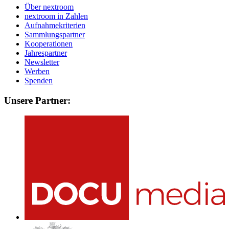
Über nextroom
nextroom in Zahlen
Aufnahmekriterien
Sammlungspartner
Kooperationen
Jahrespartner
Newsletter
Werben
Spenden
Unsere Partner: