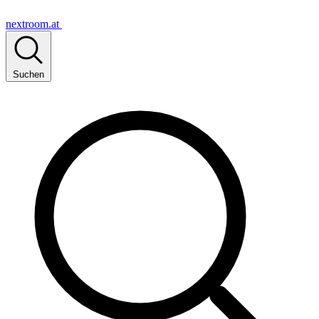
nextroom.at
Suchen