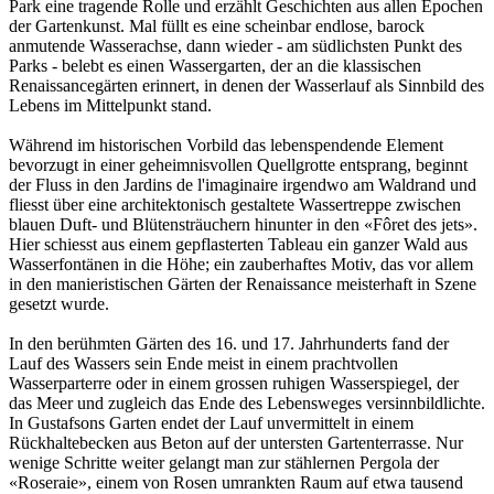
Park eine tragende Rolle und erzählt Geschichten aus allen Epochen
der Gartenkunst. Mal füllt es eine scheinbar endlose, barock
anmutende Wasserachse, dann wieder - am südlichsten Punkt des
Parks - belebt es einen Wassergarten, der an die klassischen
Renaissancegärten erinnert, in denen der Wasserlauf als Sinnbild des
Lebens im Mittelpunkt stand.
Während im historischen Vorbild das lebenspendende Element
bevorzugt in einer geheimnisvollen Quellgrotte entsprang, beginnt
der Fluss in den Jardins de l'imaginaire irgendwo am Waldrand und
fliesst über eine architektonisch gestaltete Wassertreppe zwischen
blauen Duft- und Blütensträuchern hinunter in den «Fôret des jets».
Hier schiesst aus einem gepflasterten Tableau ein ganzer Wald aus
Wasserfontänen in die Höhe; ein zauberhaftes Motiv, das vor allem
in den manieristischen Gärten der Renaissance meisterhaft in Szene
gesetzt wurde.
In den berühmten Gärten des 16. und 17. Jahrhunderts fand der
Lauf des Wassers sein Ende meist in einem prachtvollen
Wasserparterre oder in einem grossen ruhigen Wasserspiegel, der
das Meer und zugleich das Ende des Lebensweges versinnbildlichte.
In Gustafsons Garten endet der Lauf unvermittelt in einem
Rückhaltebecken aus Beton auf der untersten Gartenterrasse. Nur
wenige Schritte weiter gelangt man zur stählernen Pergola der
«Roseraie», einem von Rosen umrankten Raum auf etwa tausend