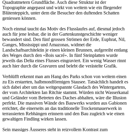
Quadratmetern Grundfläche. Auch diese Struktur ist der
Topographie angepasst und wirkt von weitem wie ein fliegender
Blütenteppich, unter dem die Besucher den duftenden Schatten
geniessen können.
Noch einmal taucht das Motiv des Flusslaufes auf, diesmal jedoch
auch für jene lesbar, die in der Gartenkunstgeschichte weniger
bewandert sind. Den fünf grossen Strömen der Erde, Euphrat, Nil,
Ganges, Mississippi und Amazonas, widmet die
Landschaftsarchitektin je einen kleinen Brunnen, aufgereiht entlang
des Weges durch den «Bois sacré». In fünf Steinplatten wurde
jeweils das Delta eines Flusses eingraviert. Ein wenig Wasser rinnt
auch hier durch die Gravuren und belebt die verästelte Grafik.
Verblüfft erkennt man am Hang des Parks schon von weitem einen
zu Eis erstarrten, halbmondförmigen Stausee. Tatsächlich handelt es
sich dabei aber um das weitgespannte Glasdach des Wintergartens,
der vom Architekten Ian Ritchie stammt. Würden nicht Wasserkanal
und Geländer vom Betreten des Daches abhalten, wäre die Illusion
perfekt. Die massiven Wände des Bauwerks wurden aus Gabionen
errichtet, die einerseits an das traditionelle Trockenmauerwerk in
terrassierten Rebhängen erinnern und den Bau zugleich wie einen
gewaltigen Findling wirken lassen.
Sein massiges Äusseres steht in reizvollem Kontrast zum