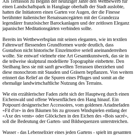
Als Terrasson zu Beginn der neunziger Jahre den Wettbewerb für
einen Landschaftspark in Hanglage oberhalb der Stadt auslobte,
hatten die Initiatoren einen Garten vor Augen, der die Finesse
berühmter italienischer Renaissancegärten mit der Grandezza
legendärer französischer Barockanlagen und der zeitlosen Eleganz
japanischer Meditationsgärten verbinden sollte.
Bereits im Wettbewerbsplan mit seinen eleganten, wie im textilen
Faltenwurf fliessenden Grundformen wurde deutlich, dass
Gustafson nicht historische Einzelmotive seriell aneinanderreihen
wollte. Sie entwarf vielmehr eine Art Gesamtkunstwerk, das sie in
die teilweise skulptural modellierte Topographie einbettete. Den
Steilhang liess sie mit sanft gewellten Terrassen überziehen und
diese monochrom mit Stauden und Gräsern bepflanzen. Von weitem
erinnert das Relief an die Spuren eines Pfluges und somit an die
ehemalige landwirtschaftliche Nutzung des Terrains.
Wie ein erzählerischer Faden zieht sich der Hauptweg durch einen
Eichenwald und offene Wiesenflächen den Hang hinauf. Ein
Potpourri designerischer Accessoires, vom goldenen Ariadnefaden
«Fil d'or» in den Bäumen bis zu grossen Windspielen entlang der
«Axe des vents» oder Glöckchen in den Eichen des «Bois sacré»,
soll die Bedeutung der Garten- und Bildsequenzen unterstreichen.
Wasser - das Lebenselixier eines jeden Gartens - spielt im gesamten