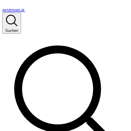
nextroom.at
Suchen