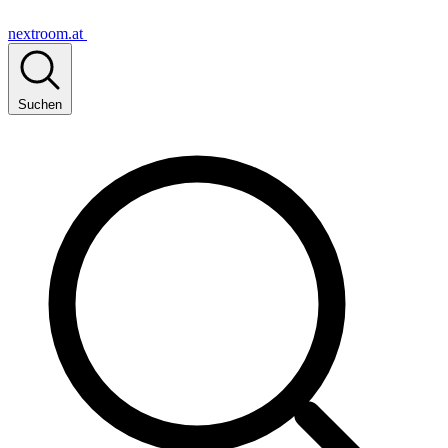
nextroom.at
Suchen