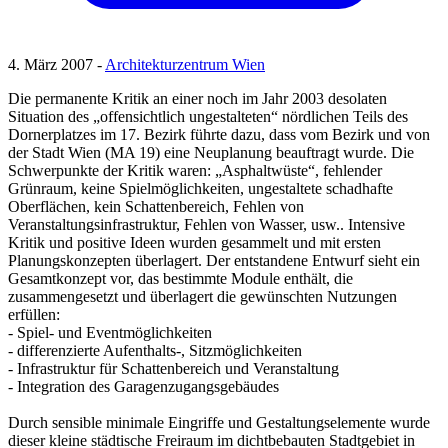
4. März 2007 -
Architekturzentrum Wien
Die permanente Kritik an einer noch im Jahr 2003 desolaten
Situation des „offensichtlich ungestalteten“ nördlichen Teils des
Dornerplatzes im 17. Bezirk führte dazu, dass vom Bezirk und von
der Stadt Wien (MA 19) eine Neuplanung beauftragt wurde. Die
Schwerpunkte der Kritik waren: „Asphaltwüste“, fehlender
Grünraum, keine Spielmöglichkeiten, ungestaltete schadhafte
Oberflächen, kein Schattenbereich, Fehlen von
Veranstaltungsinfrastruktur, Fehlen von Wasser, usw.. Intensive
Kritik und positive Ideen wurden gesammelt und mit ersten
Planungskonzepten überlagert. Der entstandene Entwurf sieht ein
Gesamtkonzept vor, das bestimmte Module enthält, die
zusammengesetzt und überlagert die gewünschten Nutzungen
erfüllen:
- Spiel- und Eventmöglichkeiten
- differenzierte Aufenthalts-, Sitzmöglichkeiten
- Infrastruktur für Schattenbereich und Veranstaltung
- Integration des Garagenzugangsgebäudes
Durch sensible minimale Eingriffe und Gestaltungselemente wurde
dieser kleine städtische Freiraum im dichtbebauten Stadtgebiet in