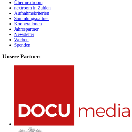
Über nextroom
nextroom in Zahlen
Aufnahmekriterien
Sammlungspartner
Kooperationen
Jahrespartner
Newsletter
Werben
Spenden
Unsere Partner: