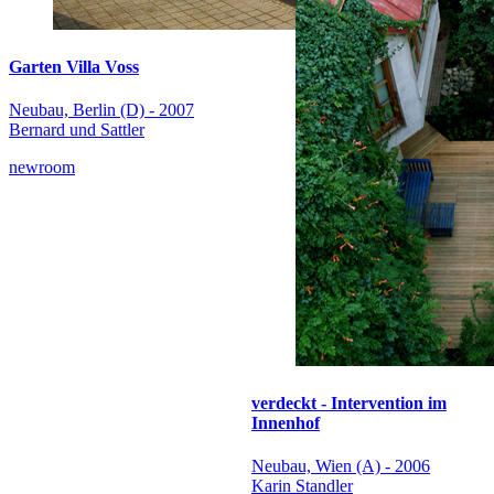
Garten Villa Voss
Neubau, Berlin (D) - 2007
Bernard und Sattler
newroom
verdeckt - Intervention im
Innenhof
Neubau, Wien (A) - 2006
Karin Standler