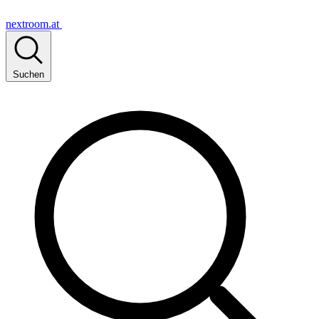
nextroom.at
Suchen