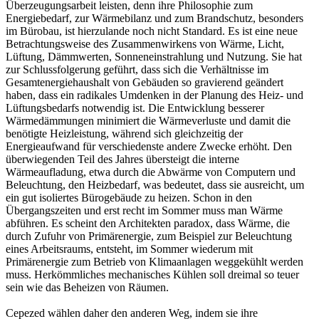
Überzeugungsarbeit leisten, denn ihre Philosophie zum
Energiebedarf, zur Wärmebilanz und zum Brandschutz, besonders
im Bürobau, ist hierzulande noch nicht Standard. Es ist eine neue
Betrachtungsweise des Zusammenwirkens von Wärme, Licht,
Lüftung, Dämmwerten, Sonneneinstrahlung und Nutzung. Sie hat
zur Schlussfolgerung geführt, dass sich die Verhältnisse im
Gesamtenergiehaushalt von Gebäuden so gravierend geändert
haben, dass ein radikales Umdenken in der Planung des Heiz- und
Lüftungsbedarfs notwendig ist. Die Entwicklung besserer
Wärmedämmungen minimiert die Wärmeverluste und damit die
benötigte Heizleistung, während sich gleichzeitig der
Energieaufwand für verschiedenste andere Zwecke erhöht. Den
überwiegenden Teil des Jahres übersteigt die interne
Wärmeaufladung, etwa durch die Abwärme von Computern und
Beleuchtung, den Heizbedarf, was bedeutet, dass sie ausreicht, um
ein gut isoliertes Bürogebäude zu heizen. Schon in den
Übergangszeiten und erst recht im Sommer muss man Wärme
abführen. Es scheint den Architekten paradox, dass Wärme, die
durch Zufuhr von Primärenergie, zum Beispiel zur Beleuchtung
eines Arbeitsraums, entsteht, im Sommer wiederum mit
Primärenergie zum Betrieb von Klimaanlagen weggekühlt werden
muss. Herkömmliches mechanisches Kühlen soll dreimal so teuer
sein wie das Beheizen von Räumen.
Cepezed wählen daher den anderen Weg, indem sie ihre