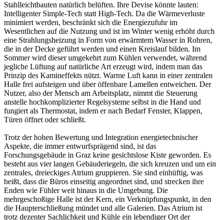
Stahlleichtbauten natürlich belüften. Ihre Devise könnte lauten:
Intelligenter Simple-Tech statt High-Tech. Da die Wärmeverluste
minimiert werden, beschränkt sich die Energiezufuhr im
Wesentlichen auf die Nutzung und ist im Winter wenig erhöht durch
eine Strahlungsheizung in Form von erwärmtem Wasser in Rohren,
die in der Decke geführt werden und einen Kreislauf bilden. Im
Sommer wird dieser umgekehrt zum Kühlen verwendet, während
jegliche Lüftung auf natürliche Art erzeugt wird, indem man das
Prinzip des Kamineffekts nützt. Warme Luft kann in einer zentralen
Halle frei aufsteigen und über öffenbare Lamellen entweichen. Der
Nutzer, also der Mensch am Arbeitsplatz, nimmt die Steuerung
anstelle hochkomplizierter Regelsysteme selbst in die Hand und
fungiert als Thermostat, indem er nach Bedarf Fenster, Klappen,
Türen öffnet oder schließt.
Trotz der hohen Bewertung und Integration energietechnischer
Aspekte, die immer entwurfsprägend sind, ist das
Forschungsgebäude in Graz keine gesichtslose Kiste geworden. Es
besteht aus vier langen Gebäuderiegeln, die sich kreuzen und um ein
zentrales, dreieckiges Atrium gruppieren. Sie sind einhüftig, was
heißt, dass die Büros einseitig angeordnet sind, und strecken ihre
Enden wie Fühler weit hinaus in die Umgebung. Die
mehrgeschoßige Halle ist der Kern, ein Verknüpfungspunkt, in den
die Haupterschließung mündet und alle Galerien. Das Atrium ist
trotz dezenter Sachlichkeit und Kühle ein lebendiger Ort der