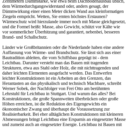
Zentimetern Dämmstärke, wie etwa beim Dachbodenausbau üblich,
dem Wärmedurchgangswiderstand oder, anders gesagt, der
Dämmwirkung einer einen Meter dicken Wand aus kleinformatigen
Ziegeln entspricht. Wetten, Sie ernten höchstes Erstaunen?
Wärmeschutz wird hierzulande immer noch mit Masse gleichgesetzt,
und die Formel heißt: Masse, also Gewicht, schützt vor Kälte wie
vor sommerlicher Überhitzung und garantiert, nebenbei, besseren
Brand- und Schallschutz.
Länder wie Großbritannien oder die Niederlande haben eine andere
Auffassung von Wärme- und Brandschutz. Sie lässt sich aus einer
Bautradition ableiten, die vom Schiffsbau geprägt ist - dem
Leichtbau. Darunter versteht man das Bauen mit tragenden
Strukturen, etwa aus Stahl oder Holz, die mit nichttragenden und
daher leichten Elementen ausgefacht werden. Das Entwerfen
leichter Konstruktionen ist ein Arbeiten an den Grenzen, das
Herantasten an das physikalisch und technisch Machbare, schreibt
Werner Sobek, der Nachfolger von Frei Otto am berühmten
Lehrstuhl für Leichtbau in Stuttgart. Und warum das alles? Bei
Konstruktionen, die große Spannweiten überbrücken oder große
Höhen erreichen, ist die Reduktion des Eigengewichts ein
ökonomischer Zwang und überhaupt die Voraussetzung zur
Realisierbarkeit. Bei eher alltäglichen Konstruktionen mit kleineren
Abmessungen bringt Leichtbau eine Ersparnis an eingesetzter Masse
und zumeist auch an eingesetzter Energie. Leichtbau ist Bauen mit