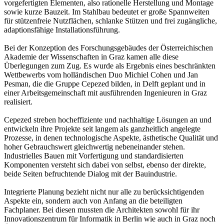
vorgefertigten Elementen, also rationelle Herstellung und Montage
sowie kurze Bauzeit. Im Stahlbau bedeutet er große Spannweiten
für stützenfreie Nutzflächen, schlanke Stützen und frei zugängliche,
adaptionsfähige Installationsführung.
Bei der Konzeption des Forschungsgebäudes der Österreichischen
Akademie der Wissenschaften in Graz kamen alle diese
Überlegungen zum Zug. Es wurde als Ergebnis eines beschränkten
Wettbewerbs vom holländischen Duo Michiel Cohen und Jan
Pesman, die die Gruppe Cepezed bilden, in Delft geplant und in
einer Arbeitsgemeinschaft mit ausführenden Ingenieuren in Graz
realisiert.
Cepezed streben hocheffiziente und nachhaltige Lösungen an und
entwickeln ihre Projekte seit langem als ganzheitlich angelegte
Prozesse, in denen technologische Aspekte, ästhetische Qualität und
hoher Gebrauchswert gleichwertig nebeneinander stehen.
Industrielles Bauen mit Vorfertigung und standardisierten
Komponenten versteht sich dabei von selbst, ebenso der direkte,
beide Seiten befruchtende Dialog mit der Bauindustrie.
Integrierte Planung bezieht nicht nur alle zu berücksichtigenden
Aspekte ein, sondern auch von Anfang an die beteiligten
Fachplaner. Bei diesen mussten die Architekten sowohl für ihr
Innovationszentrum für Informatik in Berlin wie auch in Graz noch