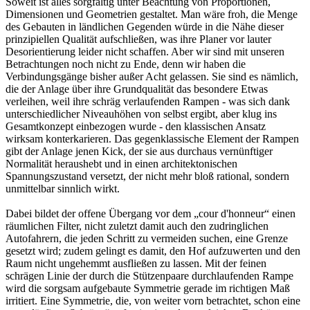
Soweit ist alles sorgfältig unter Beachtung von Proportionen,
Dimensionen und Geometrien gestaltet. Man wäre froh, die Menge
des Gebauten in ländlichen Gegenden würde in die Nähe dieser
prinzipiellen Qualität aufschließen, was ihre Planer vor lauter
Desorientierung leider nicht schaffen. Aber wir sind mit unseren
Betrachtungen noch nicht zu Ende, denn wir haben die
Verbindungsgänge bisher außer Acht gelassen. Sie sind es nämlich,
die der Anlage über ihre Grundqualität das besondere Etwas
verleihen, weil ihre schräg verlaufenden Rampen - was sich dank
unterschiedlicher Niveauhöhen von selbst ergibt, aber klug ins
Gesamtkonzept einbezogen wurde - den klassischen Ansatz
wirksam konterkarieren. Das gegenklassische Element der Rampen
gibt der Anlage jenen Kick, der sie aus durchaus vernünftiger
Normalität heraushebt und in einen architektonischen
Spannungszustand versetzt, der nicht mehr bloß rational, sondern
unmittelbar sinnlich wirkt.
Dabei bildet der offene Übergang vor dem „cour d'honneur“ einen
räumlichen Filter, nicht zuletzt damit auch den zudringlichen
Autofahrern, die jeden Schritt zu vermeiden suchen, eine Grenze
gesetzt wird; zudem gelingt es damit, den Hof aufzuwerten und den
Raum nicht ungehemmt ausfließen zu lassen. Mit der feinen
schrägen Linie der durch die Stützenpaare durchlaufenden Rampe
wird die sorgsam aufgebaute Symmetrie gerade im richtigen Maß
irritiert. Eine Symmetrie, die, von weiter vorn betrachtet, schon eine