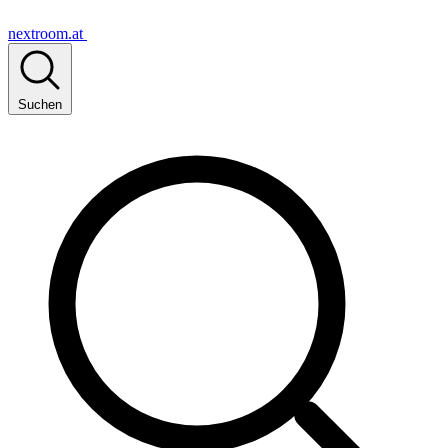
nextroom.at
Suchen