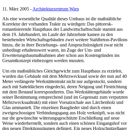
11. März 2005 -
Architekturzentrum Wien
Als eine wesentliche Qualität dieses Umbaus ist die maßstäbliche
Korrektur der vorhanden Trakte zu würdigen: Das pittoresk-
romantisierende Haupthaus der Landwirtschaftsschule stammt aus
dem 19. Jahrhundert, im Laufe der Jahrzehnte kamen zu den
bestehenden Wirtschaftsgebäuden zwei weitere Stahlbeton-Pavillons
hinzu, die in ihrer Beziehungs- und Anspruchslosigkeit zwar nicht
unbedingt erhaltenswert waren, im Zuge der Um- und
Erweiterungsbaumaßnahmen aber schon aus Kostengründen ins
Gesamtkonzept einbezogen werden mussten.
Um ein maßstäbliches Gleichgewicht zum Haupthaus zu erzielen,
wurden das Gebäude mit dem Mehrzwecksaal sowie der nun auf 40
Meter verlängerte Werkstättentrakt nicht nur aufgestockt, sondern
auch mit Satteldächern eingedeckt, deren Neigung und Firstrichtung
mit dem Bestand korrespondieren. Das Werkstättengebäude wurde
seiner Bestimmung entsprechend (und im Gegensatz zum verputzten
Mehrzwecksaaltrakt) mit einer Vorsatzschale aus Lärchenholz und
Glas ummantelt. Die einzelnen Bauglieder sind durch einen
zweigeschossigen Verbindungsgang aus Holz verknüpft, was nicht
nur die gewünschte witterungsgeschützte Erschließung auf neue
Weise wiederherstellt, sondern auch einen schönen Eingangshof vor
den neuen Direktionsräumen definiert. Ein neues Holzschnitzellager