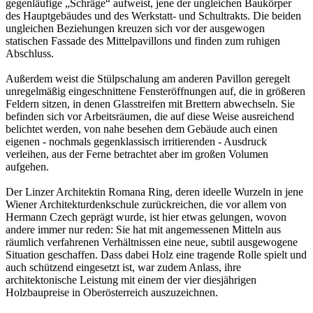
gegenläufige „Schräge“ aufweist, jene der ungleichen Baukörper
des Hauptgebäudes und des Werkstatt- und Schultrakts. Die beiden
ungleichen Beziehungen kreuzen sich vor der ausgewogen
statischen Fassade des Mittelpavillons und finden zum ruhigen
Abschluss.
Außerdem weist die Stülpschalung am anderen Pavillon geregelt
unregelmäßig eingeschnittene Fensteröffnungen auf, die in größeren
Feldern sitzen, in denen Glasstreifen mit Brettern abwechseln. Sie
befinden sich vor Arbeitsräumen, die auf diese Weise ausreichend
belichtet werden, von nahe besehen dem Gebäude auch einen
eigenen - nochmals gegenklassisch irritierenden - Ausdruck
verleihen, aus der Ferne betrachtet aber im großen Volumen
aufgehen.
Der Linzer Architektin Romana Ring, deren ideelle Wurzeln in jene
Wiener Architekturdenkschule zurückreichen, die vor allem von
Hermann Czech geprägt wurde, ist hier etwas gelungen, wovon
andere immer nur reden: Sie hat mit angemessenen Mitteln aus
räumlich verfahrenen Verhältnissen eine neue, subtil ausgewogene
Situation geschaffen. Dass dabei Holz eine tragende Rolle spielt und
auch schützend eingesetzt ist, war zudem Anlass, ihre
architektonische Leistung mit einem der vier diesjährigen
Holzbaupreise in Oberösterreich auszuzeichnen.