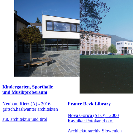
Kindergarten, Sporthalle
und Musikproberaum
France Bevk Library
Neubau, Rietz (A) - 2016
gritsch.haslwanter architekten
Nova Gorica (SLO) - 2000
aut. architektur und tirol
Ravnikar Potokar, d.o.o.
Architekturarchiv Slowenien