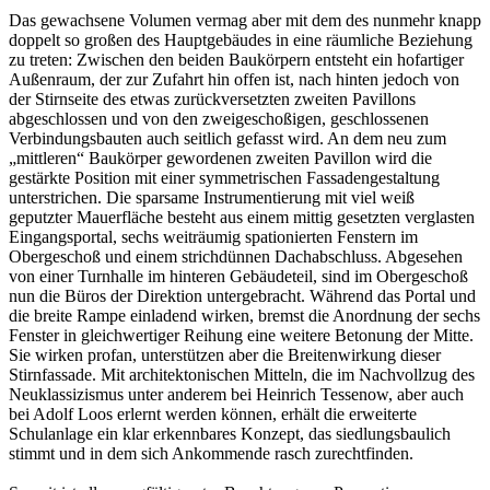
Das gewachsene Volumen vermag aber mit dem des nunmehr knapp
doppelt so großen des Hauptgebäudes in eine räumliche Beziehung
zu treten: Zwischen den beiden Baukörpern entsteht ein hofartiger
Außenraum, der zur Zufahrt hin offen ist, nach hinten jedoch von
der Stirnseite des etwas zurückversetzten zweiten Pavillons
abgeschlossen und von den zweigeschoßigen, geschlossenen
Verbindungsbauten auch seitlich gefasst wird. An dem neu zum
„mittleren“ Baukörper gewordenen zweiten Pavillon wird die
gestärkte Position mit einer symmetrischen Fassadengestaltung
unterstrichen. Die sparsame Instrumentierung mit viel weiß
geputzter Mauerfläche besteht aus einem mittig gesetzten verglasten
Eingangsportal, sechs weiträumig spationierten Fenstern im
Obergeschoß und einem strichdünnen Dachabschluss. Abgesehen
von einer Turnhalle im hinteren Gebäudeteil, sind im Obergeschoß
nun die Büros der Direktion untergebracht. Während das Portal und
die breite Rampe einladend wirken, bremst die Anordnung der sechs
Fenster in gleichwertiger Reihung eine weitere Betonung der Mitte.
Sie wirken profan, unterstützen aber die Breitenwirkung dieser
Stirnfassade. Mit architektonischen Mitteln, die im Nachvollzug des
Neuklassizismus unter anderem bei Heinrich Tessenow, aber auch
bei Adolf Loos erlernt werden können, erhält die erweiterte
Schulanlage ein klar erkennbares Konzept, das siedlungsbaulich
stimmt und in dem sich Ankommende rasch zurechtfinden.