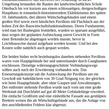
Umgebung bestanden die Bauten der landwirtschaftlichen Schule
Otterbach bis vor kurzem aus einem schlossartigen, dreigeschoßigen
Haupthaus in romantisch-historisierendem Eklektizismus des späten
19. Jahrhunderts, drei älteren Wirtschaftsgebäuden und einem
großen Hof sowie zwei hässlichen Pavillons mit Flachdach aus der
hohen Zeit des Bauwirtschaftsfunktionalismus. Deren Fundamente,
wird man bei Baubeginn feststellen, wurden so sparsam ausgeführt,
dass wegen der geplanten Aufstockung zuerst Gewicht in Form
einer Betondecke abgetragen werden musste, bevor in
Leichtbauweise darauf aufgebaut werden konnte. Und bei den
Kosten sollte natürlich auch gespart werden.
Die beiden bisher recht beziehungslos daneben stehenden Pavillons
waren vom Hauptgebäude her und untereinander durch Gangbauten
erschlossen. Derartige witterungsgeschützte Verbindungswege
sollten auch nach der Erweiterung vorhanden sein. Das
Erneuerungskonzept sah die Aufstockung der Pavillons um ein
Geschoß mit Satteldächern von 30 Grad Neigung vor, der gleichen
wie beim Hauptgebäude, aber ohne Gaupen und Anwalmungen.
Der entfernter stehende Pavillon wurde nach vorn um eine große
Werkstatt mit Durchfahrt auf gut 40 Meter Gebäudelänge erweitert.
Die einfache Großform und eine einheitliche Fassade aus gestülpten
Brettern weisen ihn als Wirtschaftsgebäude aus, das die Anlage von
den anschließenden Feldern klar abgrenzt.