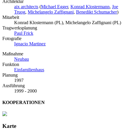
Architektur
aix architects
(
Michael Egger
,
Konrad Klostermann
,
Joe
Truog
,
Michelangelo Zaffignani
,
Benedikt Schumacher
)
Mitarbeit
Konrad Klostermann (PL), Michelangelo Zaffignani (PL)
Tragwerksplanung
Paul Frick
Fotografie
Ignacio Martinez
Maßnahme
Neubau
Funktion
Einfamilienhaus
Planung
1997
Ausführung
1999 - 2000
KOOPERATIONEN
Karte