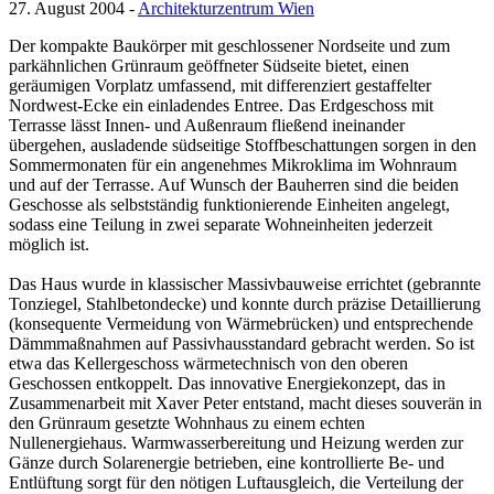
27. August 2004 -
Architekturzentrum Wien
Der kompakte Baukörper mit geschlossener Nordseite und zum
parkähnlichen Grünraum geöffneter Südseite bietet, einen
geräumigen Vorplatz umfassend, mit differenziert gestaffelter
Nordwest-Ecke ein einladendes Entree. Das Erdgeschoss mit
Terrasse lässt Innen- und Außenraum fließend ineinander
übergehen, ausladende südseitige Stoffbeschattungen sorgen in den
Sommermonaten für ein angenehmes Mikroklima im Wohnraum
und auf der Terrasse. Auf Wunsch der Bauherren sind die beiden
Geschosse als selbstständig funktionierende Einheiten angelegt,
sodass eine Teilung in zwei separate Wohneinheiten jederzeit
möglich ist.
Das Haus wurde in klassischer Massivbauweise errichtet (gebrannte
Tonziegel, Stahlbetondecke) und konnte durch präzise Detaillierung
(konsequente Vermeidung von Wärmebrücken) und entsprechende
Dämmmaßnahmen auf Passivhausstandard gebracht werden. So ist
etwa das Kellergeschoss wärmetechnisch von den oberen
Geschossen entkoppelt. Das innovative Energiekonzept, das in
Zusammenarbeit mit Xaver Peter entstand, macht dieses souverän in
den Grünraum gesetzte Wohnhaus zu einem echten
Nullenergiehaus. Warmwasserbereitung und Heizung werden zur
Gänze durch Solarenergie betrieben, eine kontrollierte Be- und
Entlüftung sorgt für den nötigen Luftausgleich, die Verteilung der