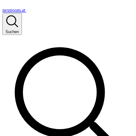
nextroom.at
Suchen