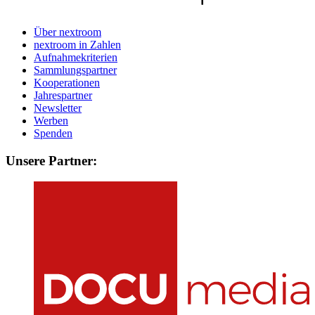
Über nextroom
nextroom in Zahlen
Aufnahmekriterien
Sammlungspartner
Kooperationen
Jahrespartner
Newsletter
Werben
Spenden
Unsere Partner: