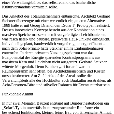
eines Verwaltungsbüros, das selbstredend das bauherrliche
Kulturverständnis vermitteln sollte.
Das Angebot des Totalunternehmers enttäuschte, Architekt Gerhard
Steixner überzeugte mit einer wesentlich eleganteren Alternative.
1989 hatte er mit Georg Driendl den „Solar I“-Prototypen realisiert.
Dessen innovatives Konzept besteht aus der Kombination eines
massiven Speichermassekerns mit vorgefertigten Leichtbauteilen,
was rasch liefer- und baubare, preiswerte Haus-Unikate ermöglicht.
Individuell geplant, handwerklich vorgefertigt, energieeffizient -
nach dem Solar-Prinzip hatte Steixner einige Einfamilienhäuser
entworfen. In deren privatem Nutzungsspektrum war das
Edelpotenzial des Energie sparenden Kontrastprogramms aus
massivem Kern und Leichtbau nicht ausgereizt. Gerhard Steixner
witterte Morgenluft. Denn Bauherr „art for art“ war im
Raumprogramm sehr offen, bei Architekturanspruch und Kosten
umso bestimmter. Am Zufahrtskopf des Areals sollte die
Verwaltungsleitstelle der Hochkultur auch Baukultur ausstrahlen, als
Acht-Personen-Büro und stilvoller Rahmen für Events nutzbar sein.
Funktionale Anmut
In nur zwei Monaten Bauzeit entstand auf Bundestheaterboden ein
„Solar“-Typ in unverfälscht nutzungsneutraler Reinform: ein
bestechend funktionaler, kleiner, feiner Bau von tänzerischer Anmut.