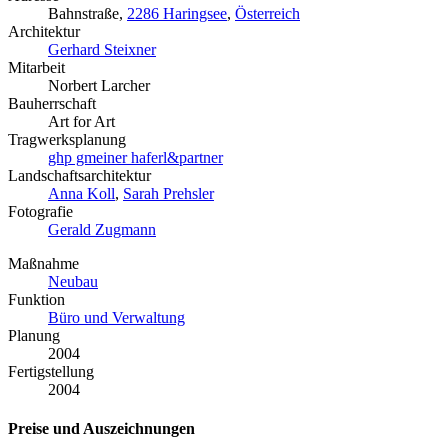
Bahnstraße,
2286 Haringsee
,
Österreich
Architektur
Gerhard Steixner
Mitarbeit
Norbert Larcher
Bauherrschaft
Art for Art
Tragwerksplanung
ghp gmeiner haferl&partner
Landschaftsarchitektur
Anna Koll
,
Sarah Prehsler
Fotografie
Gerald Zugmann
Maßnahme
Neubau
Funktion
Büro und Verwaltung
Planung
2004
Fertigstellung
2004
Preise und Auszeichnungen