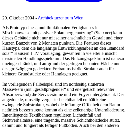
29. Oktober 2004 -
Architekturzentrum Wien
Als Prototyp eines „multifunktionalen Fertighauses in
Mischbauweise mit passiver Solarenergienutzung“ (Steixner) kann
dieses Gebäude nicht nur mit seiner ansehnlichen Gestalt und einer
kurzen Bauzeit von 2 Monaten punkten. Die Features dieses
Haustyps, dem die langjährige Entwicklungsarbeit an den „standard
solar“-Häusern I–IV vorausging, gewähren in vielerlei Hinsicht
maximalen Handlungsspielraum. Das Nutzungsspektrum ist nahezu
uneingeschränkt, und aufgrund der geringen bebauten Fläche und
des großzügigen gedeckten Freiraums ist die Struktur auch für
kleinere Grundstücke oder Hanglagen geeignet.
Im vorliegenden Fallbeispiel sind im nordseitig situierten
Massivkern (mit „gestaltprägender“ und energetisch relevanter
Absorberwand) die Serviceräume und ein Foyer untergebracht. Der
angedockte, umseitig verglaste Leichtbauteil enthält keine
zwingende Substruktur, wobei die loftartige Offenheit dem Raum
natürlich besser zugute kommt als eine zellenartige Untergliederung.
Innenliegende Textilbahnen regulieren Lichteinfall und
Sichtverhältnisse, eine tragende, massive Schichtholzdecke stützt,
dämmt und fungiert als fertiger Fußboden. Auch bei den anderen