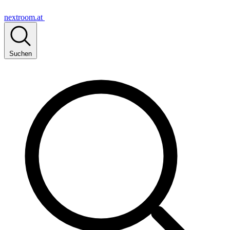
nextroom.at
Suchen