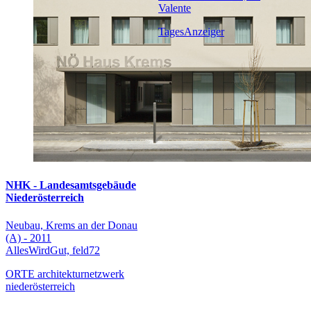
Valente
TagesAnzeiger
NHK - Landesamtsgebäude
Niederösterreich
Neubau, Krems an der Donau
(A) - 2011
AllesWirdGut, feld72
ORTE architekturnetzwerk
niederösterreich