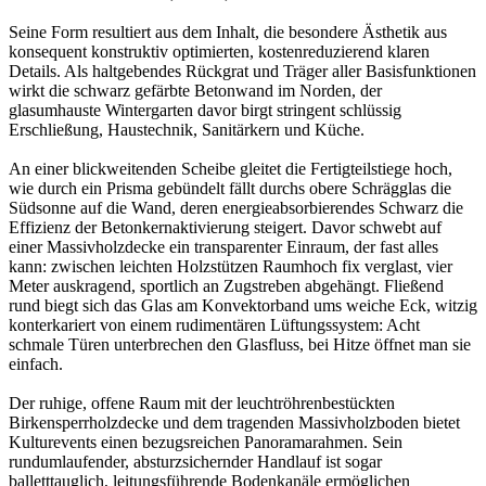
Seine Form resultiert aus dem Inhalt, die besondere Ästhetik aus
konsequent konstruktiv optimierten, kostenreduzierend klaren
Details. Als haltgebendes Rückgrat und Träger aller Basisfunktionen
wirkt die schwarz gefärbte Betonwand im Norden, der
glasumhauste Wintergarten davor birgt stringent schlüssig
Erschließung, Haustechnik, Sanitärkern und Küche.
An einer blickweitenden Scheibe gleitet die Fertigteilstiege hoch,
wie durch ein Prisma gebündelt fällt durchs obere Schrägglas die
Südsonne auf die Wand, deren energieabsorbierendes Schwarz die
Effizienz der Betonkernaktivierung steigert. Davor schwebt auf
einer Massivholzdecke ein transparenter Einraum, der fast alles
kann: zwischen leichten Holzstützen Raumhoch fix verglast, vier
Meter auskragend, sportlich an Zugstreben abgehängt. Fließend
rund biegt sich das Glas am Konvektorband ums weiche Eck, witzig
konterkariert von einem rudimentären Lüftungssystem: Acht
schmale Türen unterbrechen den Glasfluss, bei Hitze öffnet man sie
einfach.
Der ruhige, offene Raum mit der leuchtröhrenbestückten
Birkensperrholzdecke und dem tragenden Massivholzboden bietet
Kulturevents einen bezugsreichen Panoramarahmen. Sein
rundumlaufender, absturzsichernder Handlauf ist sogar
balletttauglich, leitungsführende Bodenkanäle ermöglichen