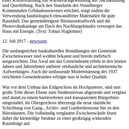
einer Komfortlüftung mit Wärmerückgewinnung auf Nachtkühlung
und Querlüftung. Nach den Standards des Vorarlberger
Kommunalen Gebäudeausweises errichtet, sorgt zudem die
Verwendung baubiologisch einwandfreier Materialien für gute
Raumluft. Das gemeindeeigene Biomassekraftwerk und die
Photovoltaikanlage am Dach des Nachbargebäudes versorgen das
Haus mit Energie. (Text: Tobias Hagleitner)
12. Juli 2017 -
newroom
Die umfangreichen baukulturellen Bemühungen der Gemeinde
Zwischenwasser sind weithin bekannt und bereits mehrfach
ausgezeichnet. Das Areal um das Gemeindeamt erfuhr in den letzten
Jahren und Jahrzehnten mehrere ortsbauliche und architektonische
Aufwertungen. Auch die umfassende Modernisierung des 1937
errichteten Gemeindeamtes erfolgte nun in hoher Qualität.
War vor dem Umbau das Erdgeschoss im Hochparterre, sind nun
große Teile dieser Ebene zum Straßenniveau abgesenkt und verglast
und damit zu einem barrierefreien und transparenten Bürgerbüro
umgestaltet. Im Obergeschoss überzeugt die neue räumliche
Schichtung von Gang-, Archiv- und Garderobenzone hin zu den
Büroräumen. Die vollständig verglasten Zwischenwände lösen
dabei die kleinteilige Struktur zu einer großzügig wirkenden
Raumfolge auf.