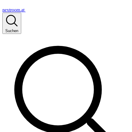
nextroom.at
Suchen