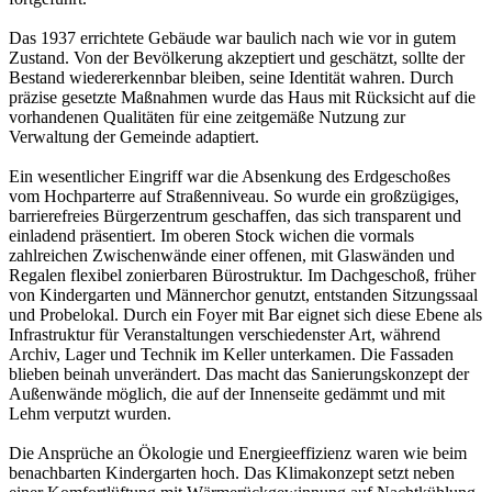
Das 1937 errichtete Gebäude war baulich nach wie vor in gutem
Zustand. Von der Bevölkerung akzeptiert und geschätzt, sollte der
Bestand wiedererkennbar bleiben, seine Identität wahren. Durch
präzise gesetzte Maßnahmen wurde das Haus mit Rücksicht auf die
vorhandenen Qualitäten für eine zeitgemäße Nutzung zur
Verwaltung der Gemeinde adaptiert.
Ein wesentlicher Eingriff war die Absenkung des Erdgeschoßes
vom Hochparterre auf Straßenniveau. So wurde ein großzügiges,
barrierefreies Bürgerzentrum geschaffen, das sich transparent und
einladend präsentiert. Im oberen Stock wichen die vormals
zahlreichen Zwischenwände einer offenen, mit Glaswänden und
Regalen flexibel zonierbaren Bürostruktur. Im Dachgeschoß, früher
von Kindergarten und Männerchor genutzt, entstanden Sitzungssaal
und Probelokal. Durch ein Foyer mit Bar eignet sich diese Ebene als
Infrastruktur für Veranstaltungen verschiedenster Art, während
Archiv, Lager und Technik im Keller unterkamen. Die Fassaden
blieben beinah unverändert. Das macht das Sanierungskonzept der
Außenwände möglich, die auf der Innenseite gedämmt und mit
Lehm verputzt wurden.
Die Ansprüche an Ökologie und Energieeffizienz waren wie beim
benachbarten Kindergarten hoch. Das Klimakonzept setzt neben