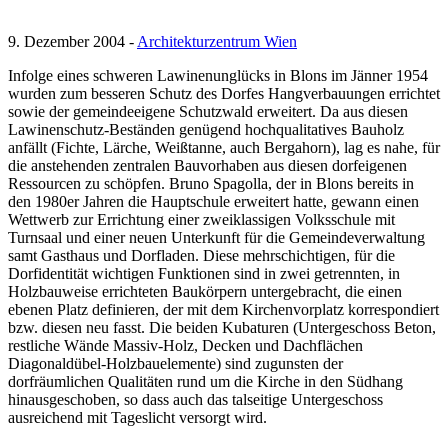
9. Dezember 2004 -
Architekturzentrum Wien
Infolge eines schweren Lawinenunglücks in Blons im Jänner 1954
wurden zum besseren Schutz des Dorfes Hangverbauungen errichtet
sowie der gemeindeeigene Schutzwald erweitert. Da aus diesen
Lawinenschutz-Beständen genügend hochqualitatives Bauholz
anfällt (Fichte, Lärche, Weißtanne, auch Bergahorn), lag es nahe, für
die anstehenden zentralen Bauvorhaben aus diesen dorfeigenen
Ressourcen zu schöpfen. Bruno Spagolla, der in Blons bereits in
den 1980er Jahren die Hauptschule erweitert hatte, gewann einen
Wettwerb zur Errichtung einer zweiklassigen Volksschule mit
Turnsaal und einer neuen Unterkunft für die Gemeindeverwaltung
samt Gasthaus und Dorfladen. Diese mehrschichtigen, für die
Dorfidentität wichtigen Funktionen sind in zwei getrennten, in
Holzbauweise errichteten Baukörpern untergebracht, die einen
ebenen Platz definieren, der mit dem Kirchenvorplatz korrespondiert
bzw. diesen neu fasst. Die beiden Kubaturen (Untergeschoss Beton,
restliche Wände Massiv-Holz, Decken und Dachflächen
Diagonaldübel-Holzbauelemente) sind zugunsten der
dorfräumlichen Qualitäten rund um die Kirche in den Südhang
hinausgeschoben, so dass auch das talseitige Untergeschoss
ausreichend mit Tageslicht versorgt wird.