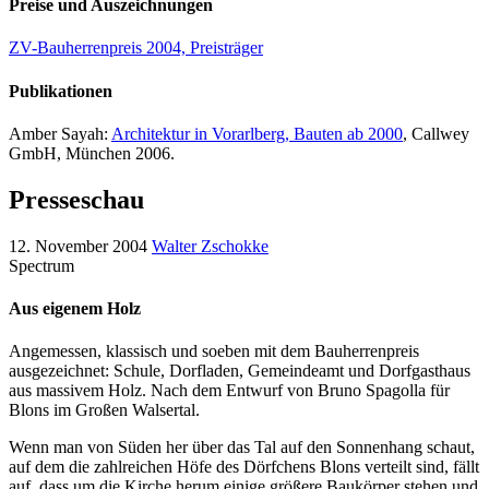
Preise und Auszeichnungen
ZV-Bauherrenpreis 2004, Preisträger
Publikationen
Amber Sayah:
Architektur in Vorarlberg, Bauten ab 2000
, Callwey
GmbH, München 2006.
Presseschau
12. November 2004
Walter Zschokke
Spectrum
Aus eigenem Holz
Angemessen, klassisch und soeben mit dem Bauherrenpreis
ausgezeichnet: Schule, Dorfladen, Gemeindeamt und Dorfgasthaus
aus massivem Holz. Nach dem Entwurf von Bruno Spagolla für
Blons im Großen Walsertal.
Wenn man von Süden her über das Tal auf den Sonnenhang schaut,
auf dem die zahlreichen Höfe des Dörfchens Blons verteilt sind, fällt
auf, dass um die Kirche herum einige größere Baukörper stehen und