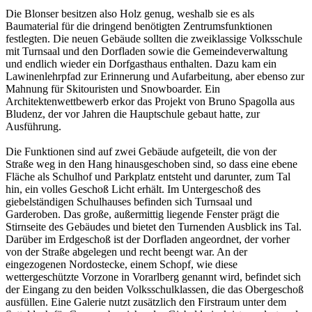
Die Blonser besitzen also Holz genug, weshalb sie es als
Baumaterial für die dringend benötigten Zentrumsfunktionen
festlegten. Die neuen Gebäude sollten die zweiklassige Volksschule
mit Turnsaal und den Dorfladen sowie die Gemeindeverwaltung
und endlich wieder ein Dorfgasthaus enthalten. Dazu kam ein
Lawinenlehrpfad zur Erinnerung und Aufarbeitung, aber ebenso zur
Mahnung für Skitouristen und Snowboarder. Ein
Architektenwettbewerb erkor das Projekt von Bruno Spagolla aus
Bludenz, der vor Jahren die Hauptschule gebaut hatte, zur
Ausführung.
Die Funktionen sind auf zwei Gebäude aufgeteilt, die von der
Straße weg in den Hang hinausgeschoben sind, so dass eine ebene
Fläche als Schulhof und Parkplatz entsteht und darunter, zum Tal
hin, ein volles Geschoß Licht erhält. Im Untergeschoß des
giebelständigen Schulhauses befinden sich Turnsaal und
Garderoben. Das große, außermittig liegende Fenster prägt die
Stirnseite des Gebäudes und bietet den Turnenden Ausblick ins Tal.
Darüber im Erdgeschoß ist der Dorfladen angeordnet, der vorher
von der Straße abgelegen und recht beengt war. An der
eingezogenen Nordostecke, einem Schopf, wie diese
wettergeschützte Vorzone in Vorarlberg genannt wird, befindet sich
der Eingang zu den beiden Volksschulklassen, die das Obergeschoß
ausfüllen. Eine Galerie nutzt zusätzlich den Firstraum unter dem