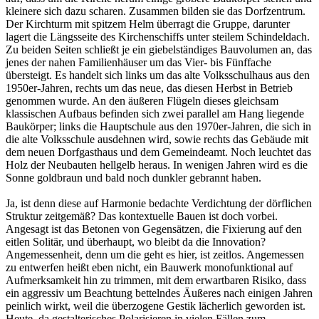
kleinere sich dazu scharen. Zusammen bilden sie das Dorfzentrum.
Der Kirchturm mit spitzem Helm überragt die Gruppe, darunter
lagert die Längsseite des Kirchenschiffs unter steilem Schindeldach.
Zu beiden Seiten schließt je ein giebelständiges Bauvolumen an, das
jenes der nahen Familienhäuser um das Vier- bis Fünffache
übersteigt. Es handelt sich links um das alte Volksschulhaus aus den
1950er-Jahren, rechts um das neue, das diesen Herbst in Betrieb
genommen wurde. An den äußeren Flügeln dieses gleichsam
klassischen Aufbaus befinden sich zwei parallel am Hang liegende
Baukörper; links die Hauptschule aus den 1970er-Jahren, die sich in
die alte Volksschule ausdehnen wird, sowie rechts das Gebäude mit
dem neuen Dorfgasthaus und dem Gemeindeamt. Noch leuchtet das
Holz der Neubauten hellgelb heraus. In wenigen Jahren wird es die
Sonne goldbraun und bald noch dunkler gebrannt haben.
Ja, ist denn diese auf Harmonie bedachte Verdichtung der dörflichen
Struktur zeitgemäß? Das kontextuelle Bauen ist doch vorbei.
Angesagt ist das Betonen von Gegensätzen, die Fixierung auf den
eitlen Solitär, und überhaupt, wo bleibt da die Innovation?
Angemessenheit, denn um die geht es hier, ist zeitlos. Angemessen
zu entwerfen heißt eben nicht, ein Bauwerk monofunktional auf
Aufmerksamkeit hin zu trimmen, mit dem erwartbaren Risiko, dass
ein aggressiv um Beachtung bettelndes Äußeres nach einigen Jahren
peinlich wirkt, weil die überzogene Gestik lächerlich geworden ist.
Heute, da gestalterisches Polarisieren in vielen Fällen zum