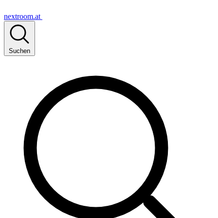
nextroom.at
Suchen