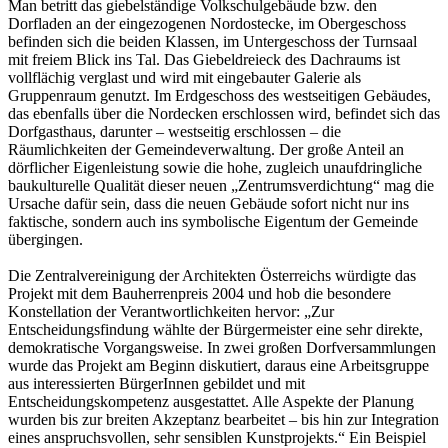
Man betritt das giebelständige Volkschulgebäude bzw. den
Dorfladen an der eingezogenen Nordostecke, im Obergeschoss
befinden sich die beiden Klassen, im Untergeschoss der Turnsaal
mit freiem Blick ins Tal. Das Giebeldreieck des Dachraums ist
vollflächig verglast und wird mit eingebauter Galerie als
Gruppenraum genutzt. Im Erdgeschoss des westseitigen Gebäudes,
das ebenfalls über die Nordecken erschlossen wird, befindet sich das
Dorfgasthaus, darunter – westseitig erschlossen – die
Räumlichkeiten der Gemeindeverwaltung. Der große Anteil an
dörflicher Eigenleistung sowie die hohe, zugleich unaufdringliche
baukulturelle Qualität dieser neuen „Zentrumsverdichtung“ mag die
Ursache dafür sein, dass die neuen Gebäude sofort nicht nur ins
faktische, sondern auch ins symbolische Eigentum der Gemeinde
übergingen.
Die Zentralvereinigung der Architekten Österreichs würdigte das
Projekt mit dem Bauherrenpreis 2004 und hob die besondere
Konstellation der Verantwortlichkeiten hervor: „Zur
Entscheidungsfindung wählte der Bürgermeister eine sehr direkte,
demokratische Vorgangsweise. In zwei großen Dorfversammlungen
wurde das Projekt am Beginn diskutiert, daraus eine Arbeitsgruppe
aus interessierten BürgerInnen gebildet und mit
Entscheidungskompetenz ausgestattet. Alle Aspekte der Planung
wurden bis zur breiten Akzeptanz bearbeitet – bis hin zur Integration
eines anspruchsvollen, sehr sensiblen Kunstprojekts.“ Ein Beispiel