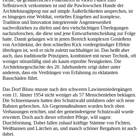
Selbstzweck verkommen ist und die Pawlowschen Hunde der
Architekturagitprop nur auf simple Äußerlichkeiten ansprechen, ist
es hingegen eine Wohltat, vertieftes Eingehen auf komplexe,
Tradition und Innovation integrierende Angemessenheit
nachvollziehen zu dürfen und den vielschichtigen Überlegungen
nachzuforschen, die diese und jene Entwurfsentscheidung zur Folge
hatte. Damit gelangen wir in jenen Bereich komplexen Genießens
von Architektur, der dem schnellen Kick vordergründiger Effekte
überlegen ist, weil er nicht zuletzt nachhaltiger ist. Das heißt aber
auch, dass traditionelle Prinzipien, kombiniert mit neuer Technik, oft
weniger störanfällig sind als kaum erprobte Neuigkeiten. Die
Architekturgeschichte des 20. Jahrhunderts zeigt daher unter
anderem, dass ein Verdrängen von Erfahrung zu eklatanten
Bauschäden führt.
Das Dorf Blons musste nach den schweren Lawinenniedergängen
vom 11. Jänner 1954 nicht weniger als 57 Menschenleben beklagen.
Die Schneemassen hatten den Schutzwald umfahren oder sich neue
Bahnen gebrochen. Als Gegenmaßnahmen wurden hoch oben
Verbauungen errichtet, und der gemeindeeigene Schutzwald wurde
erweitert. Doch auch dieser erfordert Pflege, will sagen:
Durchforstung. Dabei fallen zuhauf kräftige Stämme von Fichten,
Weißtannen und Lärchen an, und manch schöner Bergahorn ist auch
dabei.