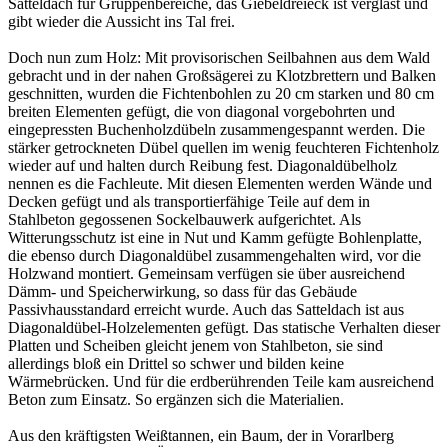
Satteldach für Gruppenbereiche, das Giebeldreieck ist verglast und
gibt wieder die Aussicht ins Tal frei.
Doch nun zum Holz: Mit provisorischen Seilbahnen aus dem Wald
gebracht und in der nahen Großsägerei zu Klotzbrettern und Balken
geschnitten, wurden die Fichtenbohlen zu 20 cm starken und 80 cm
breiten Elementen gefügt, die von diagonal vorgebohrten und
eingepressten Buchenholzdübeln zusammengespannt werden. Die
stärker getrockneten Dübel quellen im wenig feuchteren Fichtenholz
wieder auf und halten durch Reibung fest. Diagonaldübelholz
nennen es die Fachleute. Mit diesen Elementen werden Wände und
Decken gefügt und als transportierfähige Teile auf dem in
Stahlbeton gegossenen Sockelbauwerk aufgerichtet. Als
Witterungsschutz ist eine in Nut und Kamm gefügte Bohlenplatte,
die ebenso durch Diagonaldübel zusammengehalten wird, vor die
Holzwand montiert. Gemeinsam verfügen sie über ausreichend
Dämm- und Speicherwirkung, so dass für das Gebäude
Passivhausstandard erreicht wurde. Auch das Satteldach ist aus
Diagonaldübel-Holzelementen gefügt. Das statische Verhalten dieser
Platten und Scheiben gleicht jenem von Stahlbeton, sie sind
allerdings bloß ein Drittel so schwer und bilden keine
Wärmebrücken. Und für die erdberührenden Teile kam ausreichend
Beton zum Einsatz. So ergänzen sich die Materialien.
Aus den kräftigsten Weißtannen, ein Baum, der in Vorarlberg