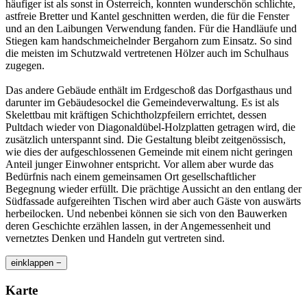
häufiger ist als sonst in Österreich, konnten wunderschön schlichte,
astfreie Bretter und Kantel geschnitten werden, die für die Fenster
und an den Laibungen Verwendung fanden. Für die Handläufe und
Stiegen kam handschmeichelnder Bergahorn zum Einsatz. So sind
die meisten im Schutzwald vertretenen Hölzer auch im Schulhaus
zugegen.
Das andere Gebäude enthält im Erdgeschoß das Dorfgasthaus und
darunter im Gebäudesockel die Gemeindeverwaltung. Es ist als
Skelettbau mit kräftigen Schichtholzpfeilern errichtet, dessen
Pultdach wieder von Diagonaldübel-Holzplatten getragen wird, die
zusätzlich unterspannt sind. Die Gestaltung bleibt zeitgenössisch,
wie dies der aufgeschlossenen Gemeinde mit einem nicht geringen
Anteil junger Einwohner entspricht. Vor allem aber wurde das
Bedürfnis nach einem gemeinsamen Ort gesellschaftlicher
Begegnung wieder erfüllt. Die prächtige Aussicht an den entlang der
Südfassade aufgereihten Tischen wird aber auch Gäste von auswärts
herbeilocken. Und nebenbei können sie sich von den Bauwerken
deren Geschichte erzählen lassen, in der Angemessenheit und
vernetztes Denken und Handeln gut vertreten sind.
einklappen −
Karte