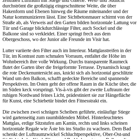
zentralen Luftraum mit Stiege und Galerie. West- und Südlicht
durchströmt die großzügig eingeschnittene Weite, die über
Hakenform und Ebenen hinweg die Räume miteinander und der
Natur kommunizieren lässt. Eine Sichtbetonmauer schirmt von der
Straße ab, als Verweis auf den Garten bilden horizontale Lattung vor
Tür und Garage blickdurchlässige Filter, auch Sockel und die
Balkone sind so verkleidet. Einer springt frech aus dem
Obergeschoss, wo der Junior alle Freunde im Visir hat.
Lutter variierte den Filter auch im Interieur. Mattglasstreifen in der
Tür, im Kontrast zum schmalen Vorraum, entfaltet die Höhe im
Wohnbereich ihre volle Wirkung. Durchs transparente Raumeck
flutet der Garten über die freigeformte Terrasse. Dynamisch kragt
die rote Deckenuntersicht aus, knickt sich als horizontal geschlitzte
Wand um den Balkon, schafft gedeckte Bereiche und spannende
Perspektiven. Im Osten geht der offene Raum in die Küche über, die
im Süden keck vorspringt. Vis-à-vis gibt der zweite Luftraum der
ruhigen Nordwand feines Licht, prädestiniert sie zur Hängefläche
für Kunst, eine Schiebetür bindet den Fitnesstrakt ein.
Die zwischen zwei schrägen Scheiben geführte, einläufige Stiege
wird gartenseitig zum raumbildenden Möbel. Hinterleuchtetes
Mattglas, erdige Sitzstufen am Kamin, rechts und links scheinen
horizontale Regale wie Äste bis ins Studio zu wachsen. Dem Bad
schenkt der Luftraumzwickel Schluchtperspektive, Ober-Ost-und