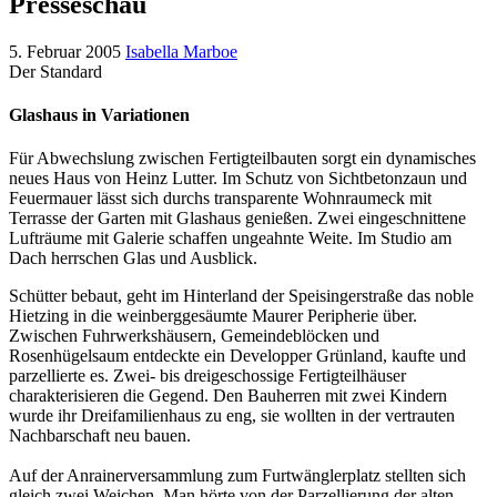
Presseschau
5. Februar 2005
Isabella Marboe
Der Standard
Glashaus in Variationen
Für Abwechslung zwischen Fertigteilbauten sorgt ein dynamisches
neues Haus von Heinz Lutter. Im Schutz von Sichtbetonzaun und
Feuermauer lässt sich durchs transparente Wohnraumeck mit
Terrasse der Garten mit Glashaus genießen. Zwei eingeschnittene
Lufträume mit Galerie schaffen ungeahnte Weite. Im Studio am
Dach herrschen Glas und Ausblick.
Schütter bebaut, geht im Hinterland der Speisingerstraße das noble
Hietzing in die weinberggesäumte Maurer Peripherie über.
Zwischen Fuhrwerkshäusern, Gemeindeblöcken und
Rosenhügelsaum entdeckte ein Developper Grünland, kaufte und
parzellierte es. Zwei- bis dreigeschossige Fertigteilhäuser
charakterisieren die Gegend. Den Bauherren mit zwei Kindern
wurde ihr Dreifamilienhaus zu eng, sie wollten in der vertrauten
Nachbarschaft neu bauen.
Auf der Anrainerversammlung zum Furtwänglerplatz stellten sich
gleich zwei Weichen. Man hörte von der Parzellierung der alten