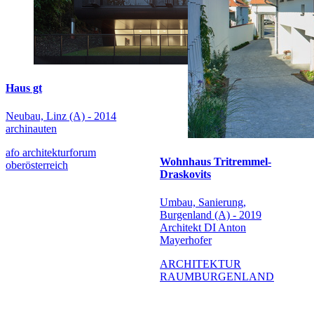
Haus gt
Neubau, Linz (A) - 2014
archinauten
afo architekturforum
Wohnhaus Tritremmel-
oberösterreich
Draskovits
Umbau, Sanierung,
Burgenland (A) - 2019
Architekt DI Anton
Mayerhofer
ARCHITEKTUR
RAUMBURGENLAND