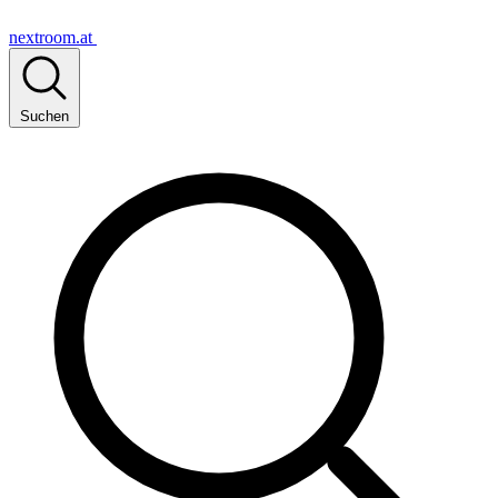
nextroom.at
Suchen