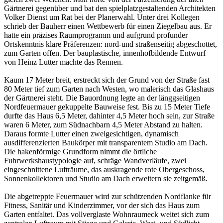
Gärtnerei gegenüber und bat den spielplatzgestaltenden Architekten
Volker Dienst um Rat bei der Planerwahl. Unter drei Kollegen
schrieb der Bauherr einen Wettbewerb für einen Ziegelbau aus. Er
hatte ein präzises Raumprogramm und aufgrund profunder
Ortskenntnis klare Präferenzen: nord-und straßenseitig abgeschottet,
zum Garten offen. Der bauplastische, innenhofbildende Entwurf
von Heinz Lutter machte das Rennen.
Kaum 17 Meter breit, erstreckt sich der Grund von der Straße fast
80 Meter tief zum Garten nach Westen, wo malerisch das Glashaus
der Gärtnerei steht. Die Bauordnung legte an der länggseitigen
Nordfeuermauer gekuppelte Bauweise fest. Bis zu 15 Meter Tiefe
durfte das Haus 6,5 Meter, dahinter 4,5 Meter hoch sein, zur Straße
waren 6 Meter, zum Südnachbarn 4,5 Meter Abstand zu halten.
Daraus formte Lutter einen zweigesichtigen, dynamisch
ausdifferenzierten Baukörper mit transparentem Studio am Dach.
Die hakenförmige Grundform nimmt die örtliche
Fuhrwerkshaustypologie auf, schräge Wandverläufe, zwei
eingeschnittene Lufträume, das auskragende rote Obergeschoss,
Sonnenkollektoren und Studio am Dach erweitern sie zeitgemäß.
Die abgetreppte Feuermauer wird zur schützenden Nordflanke für
Fitness, Sanitär und Kinderzimmer, vor der sich das Haus zum
Garten entfaltet. Das vollverglaste Wohnraumeck weitet sich zum