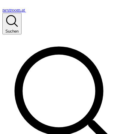
nextroom.at
Suchen