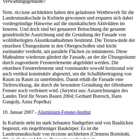
Verwaltungsgebäude?
Nein. riccione architekten haben den geladenen Wettbewerb für die
Landesmusikschule in Kufstein gewonnen und ersparen sich dabei
vordergründige Hinweise auf die musikalischen Aktivitäten im
Inneren. Und doch sind bei genauerer Betrachtung die gesamte
grundrissliche Ausrichtung und die Gestaltung der Fassade von
wohlüberlegten Akustikmaßnahmen bestimmt. Die Trennwände der
einzelnen Übungsräume in den Obergeschoßen sind leicht
zueinander verdreht, um parallele Flächen zu minimieren. Diese
Maßnahme wiederum gliedert die Fassade, an der die Übungsräume
durch zugeordnete Fensterelemente abgebildet werden. Die
einzelnen Fensterelemente sind voneinander sowohl horizontal wie
auch vertikal konstruktiv abgesetzt, um die Schallübertragung von
Raum zu Raum zu unterbinden. Damit erhält die Fassade eine
Tiefenwirkung, die durch die besondere Gestaltung der öffenbaren
Fenster noch verfeinert wird. (Jurytext aus: Auszeichnungen des
Landes Tirol für Neues Bauen 2004; Gerhard Buresch, Hans
Gangoly, Anna Popelka)
10. Januar 2007 -
Aluminium-Fenster-Institut
In Kufstein steht im stark bebauten Stadtgebiet und von Baulücken
begrenzt, ein riegelförmiger Baukörper. Es ist die
Landesmusikschule von riccione architekten (Clemens Bortolotti,