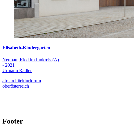
Elisabeth-Kindergarten
Neubau, Ried im Innkreis (A)
- 2021
Urmann Radler
afo architekturforum
oberösterreich
Footer