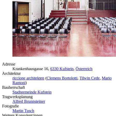
Adresse
Krankenhausgasse 16,
6330 Kufstein
,
Österreich
Architektur
riccione architekten
(
Clemens Bortolotti
,
Tilwin Cede
,
Mario
Ramoni
)
Bauherrschaft
Stadtgemeinde Kufstein
Tragwerksplanung
Alfred Brunnsteiner
Fotografie
Martin Tusch
Weitere Konsulent:innen