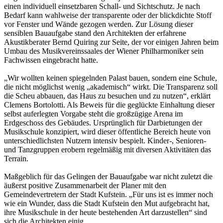
einen individuell einsetzbaren Schall- und Sichtschutz. Je nach
Bedarf kann wahlweise der transparente oder der blickdichte Stoff
vor Fenster und Wände gezogen werden. Zur Lösung dieser
sensiblen Bauaufgabe stand den Architekten der erfahrene
Akustikberater Bernd Quiring zur Seite, der vor einigen Jahren beim
Umbau des Musikvereinssaales der Wiener Philharmoniker sein
Fachwissen eingebracht hatte.
„Wir wollten keinen spiegelnden Palast bauen, sondern eine Schule,
die nicht möglichst wenig „akademisch“ wirkt. Die Transparenz soll
die Scheu abbauen, das Haus zu besuchen und zu nutzen“, erklärt
Clemens Bortolotti. Als Beweis für die geglückte Einhaltung dieser
selbst auferlegten Vorgabe steht die großzügige Arena im
Erdgeschoss des Gebäudes. Ursprünglich für Darbietungen der
Musikschule konzipiert, wird dieser öffentliche Bereich heute von
unterschiedlichsten Nutzern intensiv bespielt. Kinder-, Senioren-
und Tanzgruppen erobern regelmäßig mit diversen Aktivitäten das
Terrain.
Maßgeblich für das Gelingen der Bauaufgabe war nicht zuletzt die
äußerst positive Zusammenarbeit der Planer mit den
Gemeindevertretern der Stadt Kufstein. „Für uns ist es immer noch
wie ein Wunder, dass die Stadt Kufstein den Mut aufgebracht hat,
ihre Musikschule in der heute bestehenden Art darzustellen“ sind
sich die Architekten einig.