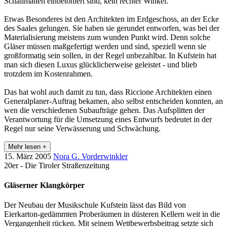
Schallmatten einbetoniert sind, kein rechter Winkel.
Etwas Besonderes ist den Architekten im Erdgeschoss, an der Ecke
des Saales gelungen. Sie haben sie gerundet entworfen, was bei der
Materialisierung meistens zum wunden Punkt wird. Denn solche
Gläser müssen maßgefertigt werden und sind, speziell wenn sie
großformatig sein sollen, in der Regel unbezahlbar. In Kufstein hat
man sich diesen Luxus glücklicherweise geleistet - und blieb
trotzdem im Kostenrahmen.
Das hat wohl auch damit zu tun, dass Riccione Architekten einen
Generalplaner-Auftrag bekamen, also selbst entscheiden konnten, an
wen die verschiedenen Subaufträge gehen. Das Aufsplitten der
Verantwortung für die Umsetzung eines Entwurfs bedeutet in der
Regel nur seine Verwässerung und Schwächung.
Mehr lesen +
15. März 2005
Nora G. Vorderwinkler
20er - Die Tiroler Straßenzeitung
Gläserner Klangkörper
Der Neubau der Musikschule Kufstein lässt das Bild von
Eierkarton-gedämmten Proberäumen in düsteren Kellern weit in die
Vergangenheit rücken. Mit seinem Wettbewerbsbeitrag setzte sich