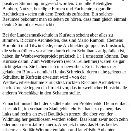
positiver Stimmung umgesetzt worden. Und alle Beteiligten -
Bauherr, Nutzer, beteiligte Firmen und Fachleute, sogar die
Architekten - seien mit dem Ergebnis zufrieden. Ein solches
Resümee bekommt man so selten zu hören, dass man gleich einmal
denkt: Stimmt da was nicht?
Bei der Landesmusikschule in Kufstein scheint aber alles zu
stimmen. Riccione Architekten, das sind Mario Ramoni, Clemens
Bortolotti und Tilwin Cede, eine Architektengruppe aus Innsbruck,
die schon früher - vor allem durch einen Schulbau - aufgefallen ist,
haben ihr Wettbewerbsprojekt praktisch 1 : 1 umsetzen können. Das
Kuriose daran: Zum Wettbewerb (sechs Teilnehmer) waren sie gar
nicht geladen. Sie haben sich nur beworben. Erst als eines der
geladenen Büros - nämlich Henke/Schreieck, deren nahe gelegener
Schulbau in Kufstein erweitert wird - von der
Wettbewerbsteilnahme zurücktrat, rückten Riccione Architekten
nach. Und sie legten ein Projekt vor, das in zweifacher Hinsicht alle
anderen Vorschläge in den Schatten stellte.
Zunächst hinsichtlich der städtebaulichen Problematik. Denn einfach
ist es nicht, im verbauten Stadtgebiet ein Eckhaus zu planen, das
links und rechts an zwei Baulücken grenzt, die aber von der
Widmung her geschlossen werden sollen. Das kann zwar noch zehn
oder noch mehr Jahre dauern. Aber jetzt muss das Haus beides
leisten: als Solitär Wirkung entfalten und langfristig Anbauten