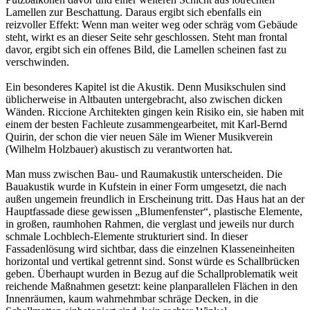
Lamellen zur Beschattung. Daraus ergibt sich ebenfalls ein
reizvoller Effekt: Wenn man weiter weg oder schräg vom Gebäude
steht, wirkt es an dieser Seite sehr geschlossen. Steht man frontal
davor, ergibt sich ein offenes Bild, die Lamellen scheinen fast zu
verschwinden.
Ein besonderes Kapitel ist die Akustik. Denn Musikschulen sind
üblicherweise in Altbauten untergebracht, also zwischen dicken
Wänden. Riccione Architekten gingen kein Risiko ein, sie haben mit
einem der besten Fachleute zusammengearbeitet, mit Karl-Bernd
Quirin, der schon die vier neuen Säle im Wiener Musikverein
(Wilhelm Holzbauer) akustisch zu verantworten hat.
Man muss zwischen Bau- und Raumakustik unterscheiden. Die
Bauakustik wurde in Kufstein in einer Form umgesetzt, die nach
außen ungemein freundlich in Erscheinung tritt. Das Haus hat an der
Hauptfassade diese gewissen „Blumenfenster“, plastische Elemente,
in großen, raumhohen Rahmen, die verglast und jeweils nur durch
schmale Lochblech-Elemente strukturiert sind. In dieser
Fassadenlösung wird sichtbar, dass die einzelnen Klasseneinheiten
horizontal und vertikal getrennt sind. Sonst würde es Schallbrücken
geben. Überhaupt wurden in Bezug auf die Schallproblematik weit
reichende Maßnahmen gesetzt: keine planparallelen Flächen in den
Innenräumen, kaum wahrnehmbar schräge Decken, in die