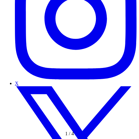
X
1
/
4