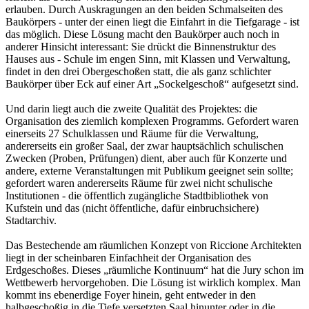
erlauben. Durch Auskragungen an den beiden Schmalseiten des
Baukörpers - unter der einen liegt die Einfahrt in die Tiefgarage - ist
das möglich. Diese Lösung macht den Baukörper auch noch in
anderer Hinsicht interessant: Sie drückt die Binnenstruktur des
Hauses aus - Schule im engen Sinn, mit Klassen und Verwaltung,
findet in den drei Obergeschoßen statt, die als ganz schlichter
Baukörper über Eck auf einer Art „Sockelgeschoß“ aufgesetzt sind.
Und darin liegt auch die zweite Qualität des Projektes: die
Organisation des ziemlich komplexen Programms. Gefordert waren
einerseits 27 Schulklassen und Räume für die Verwaltung,
andererseits ein großer Saal, der zwar hauptsächlich schulischen
Zwecken (Proben, Prüfungen) dient, aber auch für Konzerte und
andere, externe Veranstaltungen mit Publikum geeignet sein sollte;
gefordert waren andererseits Räume für zwei nicht schulische
Institutionen - die öffentlich zugängliche Stadtbibliothek von
Kufstein und das (nicht öffentliche, dafür einbruchsichere)
Stadtarchiv.
Das Bestechende am räumlichen Konzept von Riccione Architekten
liegt in der scheinbaren Einfachheit der Organisation des
Erdgeschoßes. Dieses „räumliche Kontinuum“ hat die Jury schon im
Wettbewerb hervorgehoben. Die Lösung ist wirklich komplex. Man
kommt ins ebenerdige Foyer hinein, geht entweder in den
halbgeschoßig in die Tiefe versetzten Saal hinunter oder in die