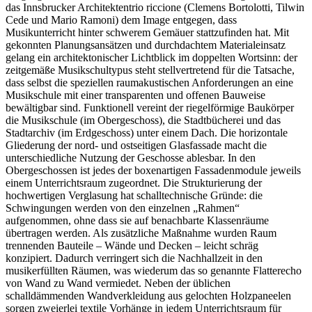
das Innsbrucker Architektentrio riccione (Clemens Bortolotti, Tilwin
Cede und Mario Ramoni) dem Image entgegen, dass
Musikunterricht hinter schwerem Gemäuer stattzufinden hat. Mit
gekonnten Planungsansätzen und durchdachtem Materialeinsatz
gelang ein architektonischer Lichtblick im doppelten Wortsinn: der
zeitgemäße Musikschultypus steht stellvertretend für die Tatsache,
dass selbst die speziellen raumakustischen Anforderungen an eine
Musikschule mit einer transparenten und offenen Bauweise
bewältigbar sind. Funktionell vereint der riegelförmige Baukörper
die Musikschule (im Obergeschoss), die Stadtbücherei und das
Stadtarchiv (im Erdgeschoss) unter einem Dach. Die horizontale
Gliederung der nord- und ostseitigen Glasfassade macht die
unterschiedliche Nutzung der Geschosse ablesbar. In den
Obergeschossen ist jedes der boxenartigen Fassadenmodule jeweils
einem Unterrichtsraum zugeordnet. Die Strukturierung der
hochwertigen Verglasung hat schalltechnische Gründe: die
Schwingungen werden von den einzelnen „Rahmen“
aufgenommen, ohne dass sie auf benachbarte Klassenräume
übertragen werden. Als zusätzliche Maßnahme wurden Raum
trennenden Bauteile – Wände und Decken – leicht schräg
konzipiert. Dadurch verringert sich die Nachhallzeit in den
musikerfüllten Räumen, was wiederum das so genannte Flatterecho
von Wand zu Wand vermiedet. Neben der üblichen
schalldämmenden Wandverkleidung aus gelochten Holzpaneelen
sorgen zweierlei textile Vorhänge in jedem Unterrichtsraum für