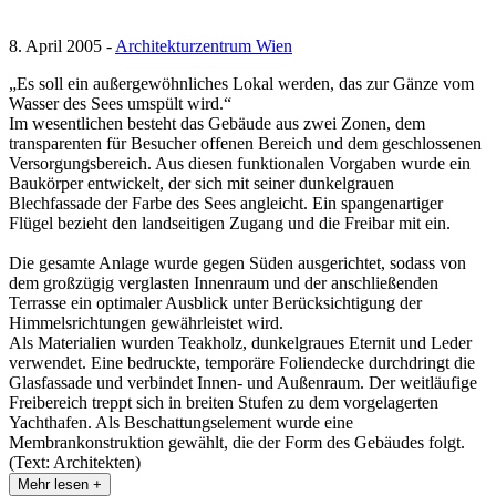
8. April 2005 -
Architekturzentrum Wien
„Es soll ein außergewöhnliches Lokal werden, das zur Gänze vom
Wasser des Sees umspült wird.“
Im wesentlichen besteht das Gebäude aus zwei Zonen, dem
transparenten für Besucher offenen Bereich und dem geschlossenen
Versorgungsbereich. Aus diesen funktionalen Vorgaben wurde ein
Baukörper entwickelt, der sich mit seiner dunkelgrauen
Blechfassade der Farbe des Sees angleicht. Ein spangenartiger
Flügel bezieht den landseitigen Zugang und die Freibar mit ein.
Die gesamte Anlage wurde gegen Süden ausgerichtet, sodass von
dem großzügig verglasten Innenraum und der anschließenden
Terrasse ein optimaler Ausblick unter Berücksichtigung der
Himmelsrichtungen gewährleistet wird.
Als Materialien wurden Teakholz, dunkelgraues Eternit und Leder
verwendet. Eine bedruckte, temporäre Foliendecke durchdringt die
Glasfassade und verbindet Innen- und Außenraum. Der weitläufige
Freibereich treppt sich in breiten Stufen zu dem vorgelagerten
Yachthafen. Als Beschattungselement wurde eine
Membrankonstruktion gewählt, die der Form des Gebäudes folgt.
(Text: Architekten)
Mehr lesen +