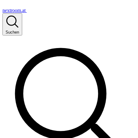
nextroom.at
Suchen