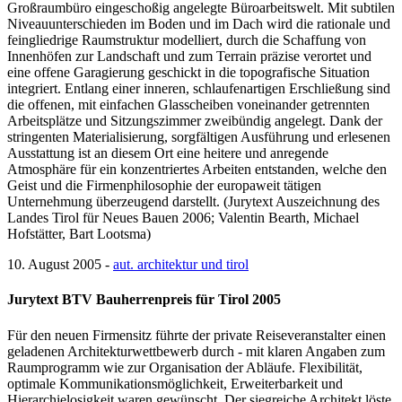
Großraumbüro eingeschoßig angelegte Büroarbeitswelt. Mit subtilen
Niveauunterschieden im Boden und im Dach wird die rationale und
feingliedrige Raumstruktur modelliert, durch die Schaffung von
Innenhöfen zur Landschaft und zum Terrain präzise verortet und
eine offene Garagierung geschickt in die topografische Situation
integriert. Entlang einer inneren, schlaufenartigen Erschließung sind
die offenen, mit einfachen Glasscheiben voneinander getrennten
Arbeitsplätze und Sitzungszimmer zweibündig angelegt. Dank der
stringenten Materialisierung, sorgfältigen Ausführung und erlesenen
Ausstattung ist an diesem Ort eine heitere und anregende
Atmosphäre für ein konzentriertes Arbeiten entstanden, welche den
Geist und die Firmenphilosophie der europaweit tätigen
Unternehmung überzeugend darstellt. (Jurytext Auszeichnung des
Landes Tirol für Neues Bauen 2006; Valentin Bearth, Michael
Hofstätter, Bart Lootsma)
10. August 2005 -
aut. architektur und tirol
Jurytext BTV Bauherrenpreis für Tirol 2005
Für den neuen Firmensitz führte der private Reiseveranstalter einen
geladenen Architekturwettbewerb durch - mit klaren Angaben zum
Raumprogramm wie zur Organisation der Abläufe. Flexibilität,
optimale Kommunikationsmöglichkeit, Erweiterbarkeit und
Hierarchielosigkeit waren gewünscht. Der siegreiche Architekt löste