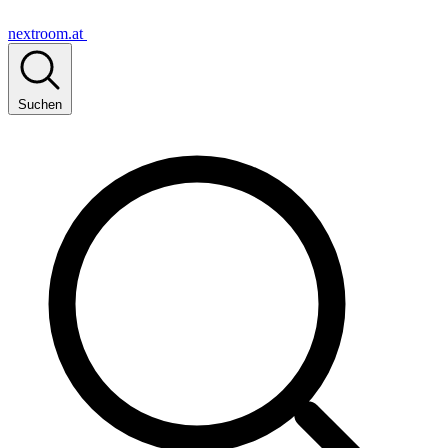
nextroom.at
Suchen