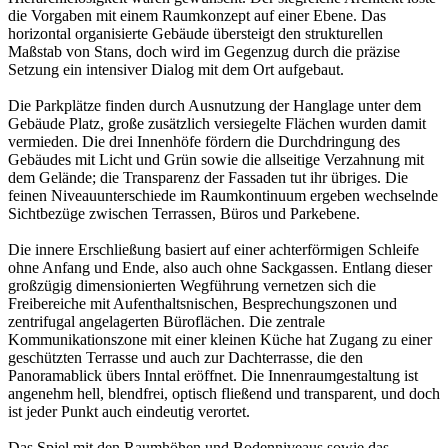
die Vorgaben mit einem Raumkonzept auf einer Ebene. Das
horizontal organisierte Gebäude übersteigt den strukturellen
Maßstab von Stans, doch wird im Gegenzug durch die präzise
Setzung ein intensiver Dialog mit dem Ort aufgebaut.
Die Parkplätze finden durch Ausnutzung der Hanglage unter dem
Gebäude Platz, große zusätzlich versiegelte Flächen wurden damit
vermieden. Die drei Innenhöfe fördern die Durchdringung des
Gebäudes mit Licht und Grün sowie die allseitige Verzahnung mit
dem Gelände; die Transparenz der Fassaden tut ihr übriges. Die
feinen Niveauunterschiede im Raumkontinuum ergeben wechselnde
Sichtbezüge zwischen Terrassen, Büros und Parkebene.
Die innere Erschließung basiert auf einer achterförmigen Schleife
ohne Anfang und Ende, also auch ohne Sackgassen. Entlang dieser
großzügig dimensionierten Wegführung vernetzen sich die
Freibereiche mit Aufenthaltsnischen, Besprechungszonen und
zentrifugal angelagerten Büroflächen. Die zentrale
Kommunikationszone mit einer kleinen Küche hat Zugang zu einer
geschützten Terrasse und auch zur Dachterrasse, die den
Panoramablick übers Inntal eröffnet. Die Innenraumgestaltung ist
angenehm hell, blendfrei, optisch fließend und transparent, und doch
ist jeder Punkt auch eindeutig verortet.
Das Spiel mit den Raumhöhen und Bodenniveaus sowie das