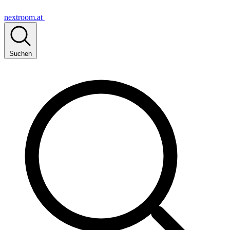
nextroom.at
Suchen