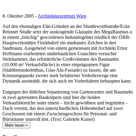
8. Oktober 2005 -
Architekturzentrum Wien
Auf den ehemaligen Elin-Gründen an der Shuttleworthstraße/Ecke
Brünner Straße setzt der auskragende Glasspitz des MegaBaumax-x
in einem „brüchig“ gewordenen Industriegebiet nördlich der ÖBB-
Hauptwerkstätten Floridsdorf ein markantes Zeichen in den
Stadtraum. Ausgehend von einem gemeinsam mit Architekt Ernst
Hoffmann erarbeiteten städtebaulichen Gutachten versuchte
Stelzhammer, das erforderliche Großvolumen des Baumarkts
(10.000 m² Verkaufsfläche) in einer einprägsamen Figur
(Stahlbetonskelettbau, Glas-Alu-Fassade) zu fassen, die am
Kreuzungspunkt zweier stark befahrener Verkehrswege eine
Dynamik ausstrahlt, die sich auch im Vorbeifahren behaupten kann.
Entgegen der üblichen Separierung von Gartencenter und Baumarkt
in zwei getrennten Baukörpern sind hier die beiden
Verkaufsbereiche unter einem – leicht gewölbten und begrünten –
Dach vereint, das den unterschiedlichen Höhenbedarf auf zwei
Geschossen mit einem Zwischengeschoss für Personal- und
Büroräume sinnvoll löst. (Text: Gabriele Kaiser)
Mehr lesen +